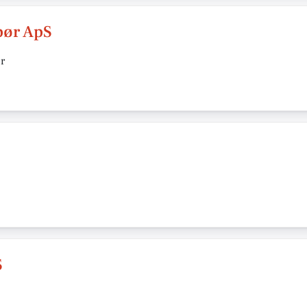
pør ApS
r
S