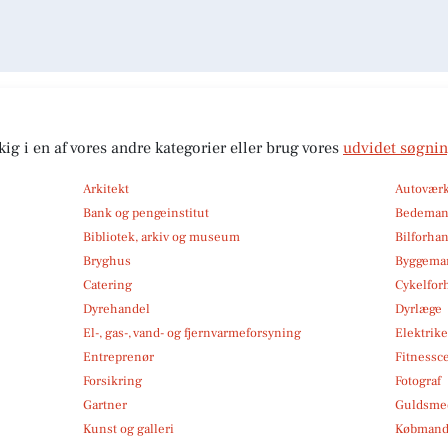
kig i en af vores andre kategorier eller brug vores
udvidet søgni
Arkitekt
Autoværk
Bank og pengeinstitut
Bedema
Bibliotek, arkiv og museum
Bilforha
Bryghus
Byggemar
Catering
Cykelfor
Dyrehandel
Dyrlæge
El-, gas-, vand- og fjernvarmeforsyning
Elektrike
Entreprenør
Fitnessc
Forsikring
Fotograf
Gartner
Guldsmed
Kunst og galleri
Købmand