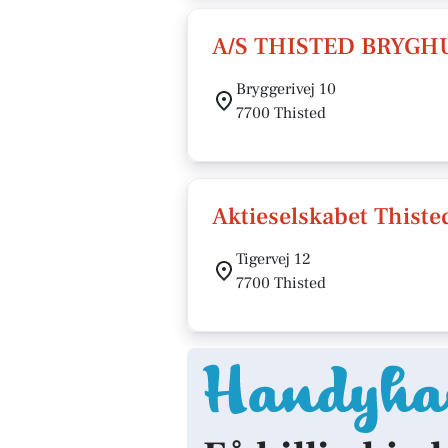
A/S THISTED BRYG
Bryggerivej 10
7700 Thisted
Aktieselskabet Thist
Tigervej 12
7700 Thisted