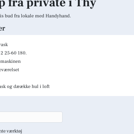
p fra private i Thy
is bud fra lokale med Handyhand.
er
vask
2 25-60 180.
kemaskinen
deværelset
ask og dæække hul i loft
nte værktøj