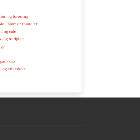
tion og forening
ole / blomsterhandler
t og café
- og hudpleje
æge
e
gselskab
 og efterskole