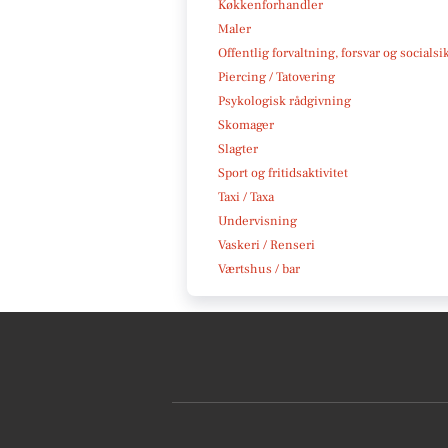
Køkkenforhandler
Maler
Offentlig forvaltning, forsvar og socialsi
Piercing / Tatovering
Psykologisk rådgivning
Skomager
Slagter
Sport og fritidsaktivitet
Taxi / Taxa
Undervisning
Vaskeri / Renseri
Værtshus / bar