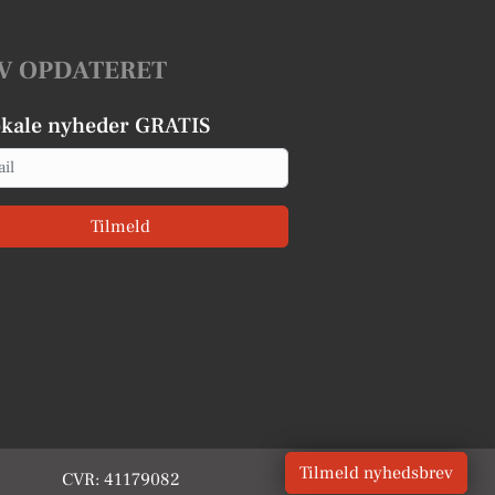
V OPDATERET
okale nyheder GRATIS
Tilmeld
Tilmeld nyhedsbrev
CVR: 41179082