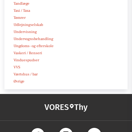
Tandlæge
Taxi / Taxa
Tømrer
Udlejningselskab
Undervisning
Undervognsbehandling
Ungdoms- og efterskole
Vaskeri / Renseri
Vinduespudser
VVS
Værtshus / bar
Øvrige
VORES
Thy