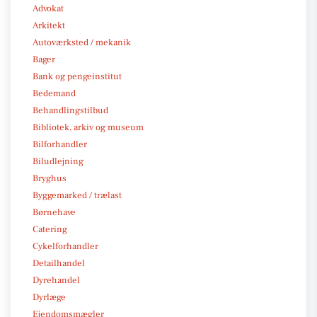
Advokat
Arkitekt
Autoværksted / mekanik
Bager
Bank og pengeinstitut
Bedemand
Behandlingstilbud
Bibliotek, arkiv og museum
Bilforhandler
Biludlejning
Bryghus
Byggemarked / trælast
Børnehave
Catering
Cykelforhandler
Detailhandel
Dyrehandel
Dyrlæge
Ejendomsmægler