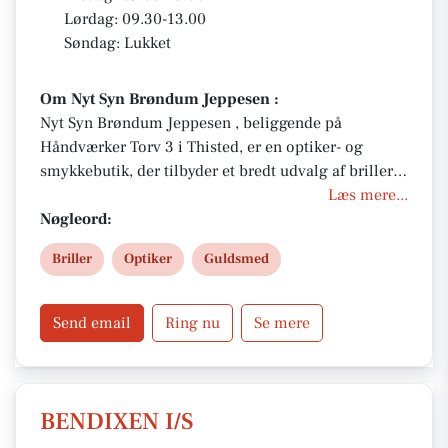
Lørdag: 09.30-13.00
Søndag: Lukket
Om Nyt Syn Brøndum Jeppesen :
Nyt Syn Brøndum Jeppesen , beliggende på
Håndværker Torv 3 i Thisted, er en optiker- og
smykkebutik, der tilbyder et bredt udvalg af briller,
kontaktlinser, solbriller, smykker og ure. De tilbyder
Læs mere...
også synsprøver og en rentefri betalingsordning.
Nøgleord:
Butikken fokuserer på kvalitet og kundeservice,
Briller
Optiker
Guldsmed
hvilket gør den til et populært valg for både
synspleje og smykkeindkøb.
Send email
Ring nu
Se mere
BENDIXEN I/S