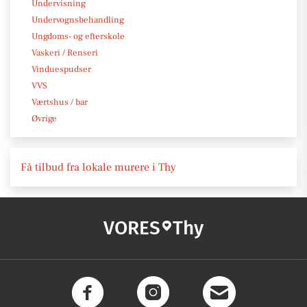
Undervisning
Undervognsbehandling
Ungdoms- og efterskole
Vaskeri / Renseri
Vinduespudser
VVS
Værtshus / bar
Øvrige
Få tilbud fra lokale murere i Thy
VORES
Thy