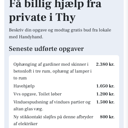
Få billig hjælp fra
private i Thy
Beskriv din opgave og modtag gratis bud fra lokale
med Handyhand.
Seneste udførte opgaver
Ophænging af gardiner med skinner i
2.380 kr.
betonloft i tre rum, ophæng af lamper i
to rum
Havehjælp
1.050 kr.
Vvs opgave, Toilet løber
1.200 kr.
Vinduespudsning af vindues partier og
1.500 kr.
altan glas væg.
Ny stikkontakt sløjfes på denne afbryder
800 kr.
af elektriker