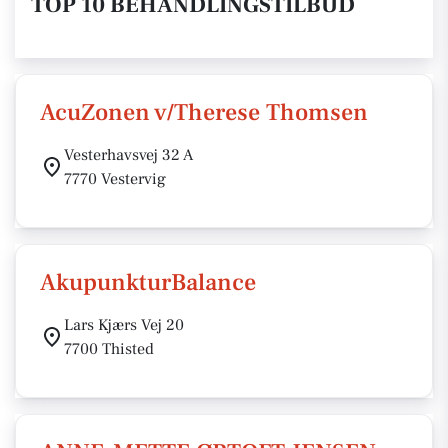
TOP 10 BEHANDLINGSTILBUD
AcuZonen v/Therese Thomsen
Vesterhavsvej 32 A
7770 Vestervig
AkupunkturBalance
Lars Kjærs Vej 20
7700 Thisted