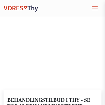
VORES
Thy
BEHANDLINGSTILBUD I THY - SE