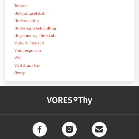
Tømrer
Udlejningselskab
Undervisning
Undervognsbehandling
Ungdoms- og efterskole
Vaskeri / Renseri
Vinduespudser
VVS
Værtshus / bar
Øvrige
VORES
Thy