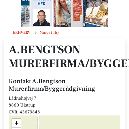
A.Bengtson Murerfirma/Byggerådgivning
ERHVERV
Murer i Thy
A.BENGTSON
MURERFIRMA/BYGGE
Kontakt A.Bengtson
Murerfirma/Byggerådgivning
Lådnehøjvej 7
8860 Ulstrup
CVR: 43679848
+