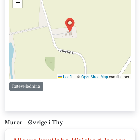
−
Leaflet
|
©
OpenStreetMap
contributors
Rutevejledning
Murer - Øvrige i Thy