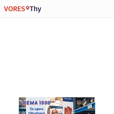
VORES
Thy