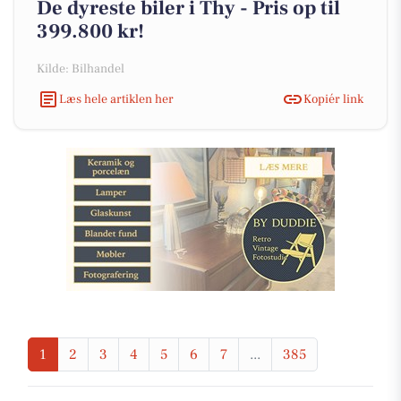
De dyreste biler i Thy - Pris op til
399.800 kr!
Kilde: Bilhandel
Læs hele artiklen her
Kopiér link
1
2
3
4
5
6
7
...
385