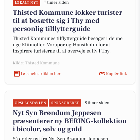
7 timer siden
LOKALT NYT
Thisted Kommune lokker turister
til at bosætte sig i Thy med
personlig tilflytterguide
Thisted Kommunes tilflytterguide besøger i denne
uge Klitmøller, Vorupør og Hanstholm for at
inspirere turisterne til at overveje et liv i Thy.
Kilde: Thisted Kommune
Læs hele artiklen her
Kopiér link
8 timer siden
OPSLAGSTAVLEN
SPONSORERET
Nyt Syn Brøndum Jeppesen
præsenterer ny BERING-kollektion
i bicolor, sølv og guld
Så er der nyt fra Nyt Syn Brøndum Jeppesen