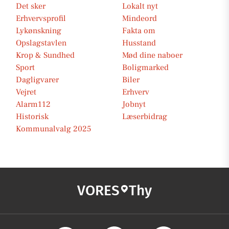
Det sker
Lokalt nyt
Erhvervsprofil
Mindeord
Lykønskning
Fakta om
Opslagstavlen
Husstand
Krop & Sundhed
Mød dine naboer
Sport
Boligmarked
Dagligvarer
Biler
Vejret
Erhverv
Alarm112
Jobnyt
Historisk
Læserbidrag
Kommunalvalg 2025
VORES
Thy