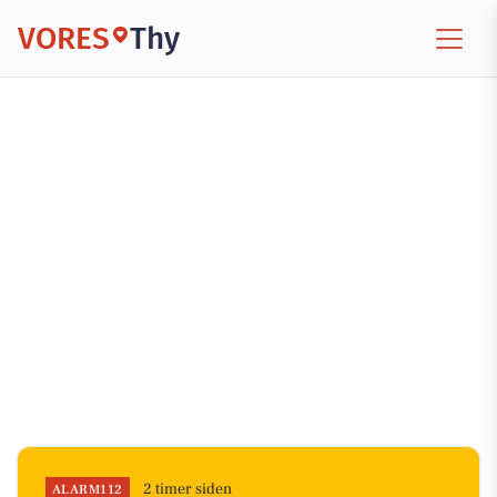
VORES
Thy
2 timer siden
ALARM112