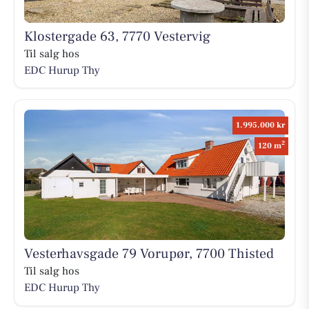
Klostergade 63, 7770 Vestervig
Til salg hos
EDC Hurup Thy
1.995.000 kr
2
120 m
Vesterhavsgade 79 Vorupør, 7700 Thisted
Til salg hos
EDC Hurup Thy