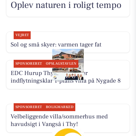
Oplev naturen i roligt tempo
VEJRET
Sol og små skyer: varmen tager fat
SPONSORERET
OPSLAGSTAVLEN
EDC Hurup Thy præsenterer
indflytningsklar 1-plans villa på Nygade 8
SPONSORERET
BOLIGMARKED
Velbeliggende villa/sommerhus med
havudsigt i Vangså i Thy!