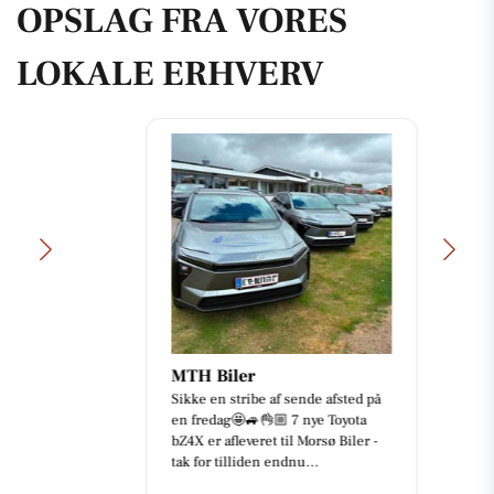
OPSLAG FRA VORES
LOKALE ERHVERV
MTH Biler
Sikke en stribe af sende afsted på
en fredag🤩🚙👌🏼 7 nye Toyota
bZ4X er afleveret til Morsø Biler -
tak for tilliden endnu...