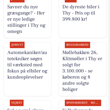
Savner du nye
De dyreste biler i
græsgange? - Her
Thy - Pris op til
er nye ledige
399.800 kr!
stillinger i Thy og
omegn
JOBNYT
BOLIGMARKED
Automekaniker/au
Møllebakken 26,
totekniker søges
Klitmøller i Thy er
til værksted med
solgt for
fokus på elbiler og
3.100.000 - se
kundeoplevelser
køberen og 8
andre solgte
boliger
VEJRET
SPONSORERET
BOLIGMARKED