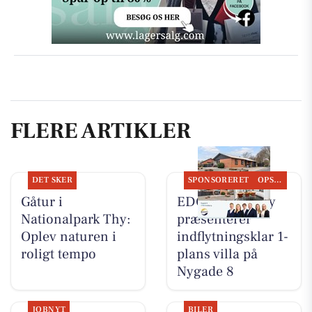
FLERE ARTIKLER
DET SKER
SPONSORERET
OPSLAGSTAVLEN
Gåtur i
EDC Hurup Thy
Nationalpark Thy:
præsenterer
Oplev naturen i
indflytningsklar 1-
roligt tempo
plans villa på
Nygade 8
JOBNYT
BILER