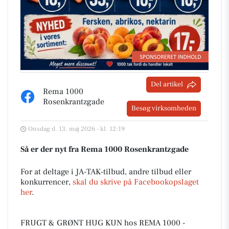
Del artikel
Rema 1000
Rosenkrantzgade
Besøg virksomheden
Onsdag d. 13. maj 2026 - kl. 12:19
Så er der nyt fra Rema 1000 Rosenkrantzgade
For at deltage i JA-TAK-tilbud, andre tilbud eller
konkurrencer,
skal du skrive på Facebookopslaget
her
.
FRUGT & GRØNT HUG KUN hos REMA 1000 -