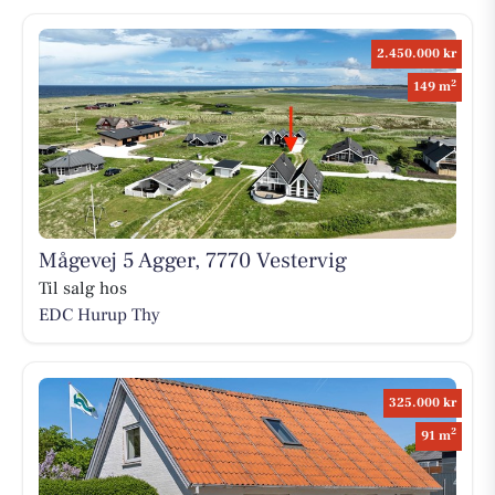
2.450.000 kr
2
149 m
Mågevej 5 Agger, 7770 Vestervig
Til salg hos
EDC Hurup Thy
325.000 kr
2
91 m