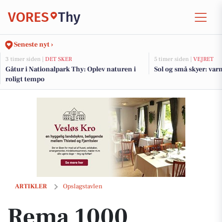
VORES
Thy
Seneste nyt ›
3 timer siden |
DET SKER
5 timer siden |
VEJRET
Gåtur i Nationalpark Thy: Oplev naturen i
Sol og små skyer: var
roligt tempo
Rema 1000 Rosenkrantzgade har friske tilbud på frugt og grønt
ARTIKLER
Opslagstavlen
Rema 1000