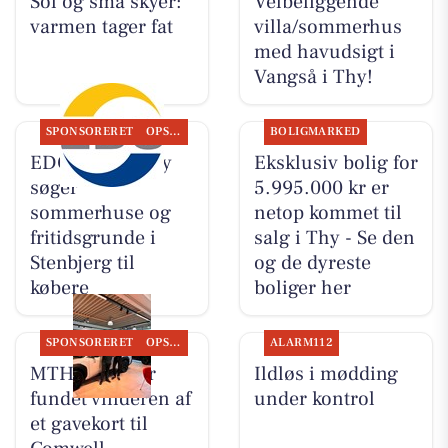
Sol og små skyer:
Velbeliggende
varmen tager fat
villa/sommerhus
med havudsigt i
Vangså i Thy!
SPONSORERET
OPSLAGSTAVLEN
BOLIGMARKED
EDC Hurup Thy
Eksklusiv bolig for
søger
5.995.000 kr er
sommerhuse og
netop kommet til
fritidsgrunde i
salg i Thy - Se den
Stenbjerg til
og de dyreste
købere
boliger her
SPONSORERET
OPSLAGSTAVLEN
ALARM112
MTH Biler har
Ildløs i mødding
fundet vinderen af
under kontrol
et gavekort til