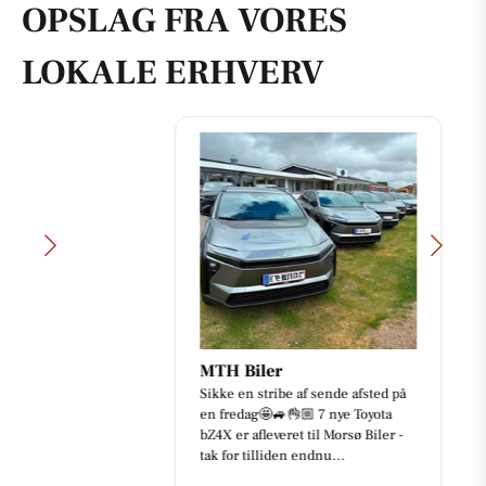
OPSLAG FRA VORES
LOKALE ERHVERV
MTH Biler
Sikke en stribe af sende afsted på
en fredag🤩🚙👌🏼 7 nye Toyota
bZ4X er afleveret til Morsø Biler -
tak for tilliden endnu...