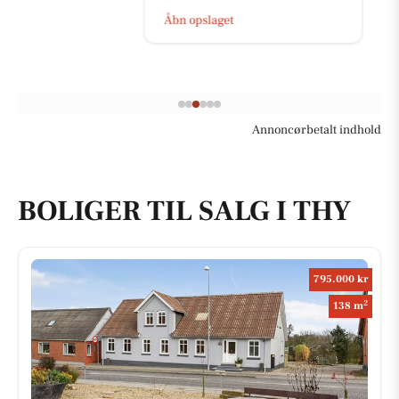
Åbn opslaget
Annoncørbetalt indhold
BOLIGER TIL SALG I THY
795.000 kr
2
138 m