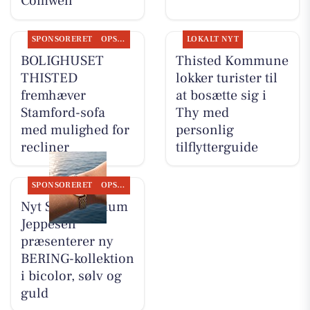
Comwell
SPONSORERET
OPSLAGSTAVLEN
LOKALT NYT
BOLIGHUSET
Thisted Kommune
THISTED
lokker turister til
fremhæver
at bosætte sig i
Stamford-sofa
Thy med
med mulighed for
personlig
recliner
tilflytterguide
SPONSORERET
OPSLAGSTAVLEN
Nyt Syn Brøndum
Jeppesen
præsenterer ny
BERING-kollektion
i bicolor, sølv og
guld