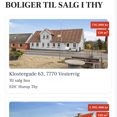
BOLIGER TIL SALG I THY
795.000 kr
2
138 m
Klostergade 63, 7770 Vestervig
Til salg hos
EDC Hurup Thy
1.995.000 kr
2
120 m