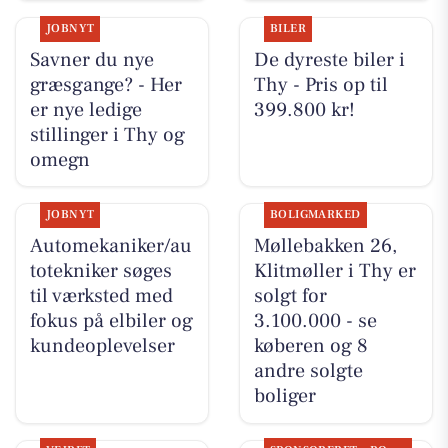
JOBNYT
BILER
Savner du nye
De dyreste biler i
græsgange? - Her
Thy - Pris op til
er nye ledige
399.800 kr!
stillinger i Thy og
omegn
JOBNYT
BOLIGMARKED
Automekaniker/au
Møllebakken 26,
totekniker søges
Klitmøller i Thy er
til værksted med
solgt for
fokus på elbiler og
3.100.000 - se
kundeoplevelser
køberen og 8
andre solgte
boliger