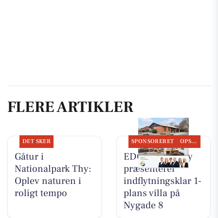
FLERE ARTIKLER
DET SKER
SPONSORERET
OPSLAGSTAVLEN
Gåtur i
EDC Hurup Thy
Nationalpark Thy:
præsenterer
Oplev naturen i
indflytningsklar 1-
roligt tempo
plans villa på
Nygade 8