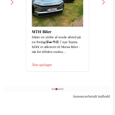
MTH Biler
Sikke en stribe af sende afsted på
en fredag🤩🚙👌🏼 7 nye Toyota
bZ4X er afleveret til Morsø Biler -
tak for tilliden endnu...
Åbn opslaget
Annoncørbetalt indhold