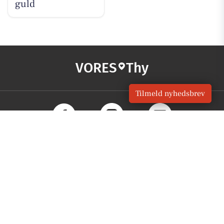
guld
VORES
Thy
Tilmeld nyhedsbrev
OM VORES DIGITAL
Om os
For annoncører
Vilkår og Privatlivspolitik
Kontakt VORES Digital