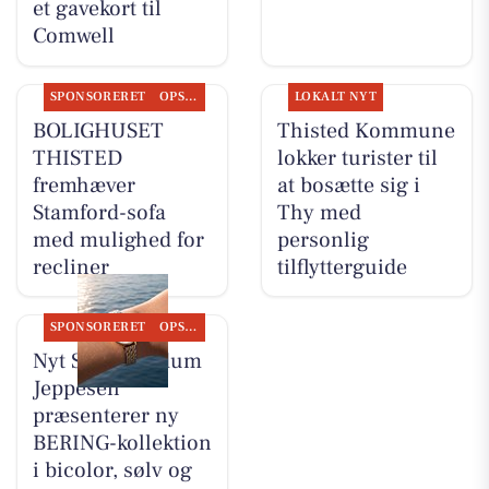
et gavekort til
Comwell
SPONSORERET
OPSLAGSTAVLEN
LOKALT NYT
BOLIGHUSET
Thisted Kommune
THISTED
lokker turister til
fremhæver
at bosætte sig i
Stamford-sofa
Thy med
med mulighed for
personlig
recliner
tilflytterguide
SPONSORERET
OPSLAGSTAVLEN
Nyt Syn Brøndum
Jeppesen
præsenterer ny
BERING-kollektion
i bicolor, sølv og