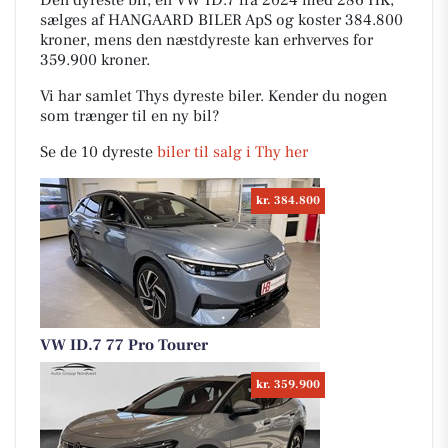
Den dyreste bil, en VW ID.7 fra 2024 med 286 HK,
sælges af HANGAARD BILER ApS og koster 384.800
kroner, mens den næstdyreste kan erhverves for
359.900 kroner.
Vi har samlet Thys dyreste biler. Kender du nogen
som trænger til en ny bil?
Se de 10 dyreste
biler til salg i Thy her
kr. 384.800
VW ID.7 77 Pro Tourer
kr. 359.900