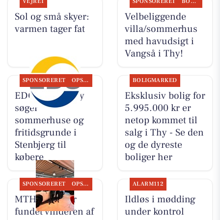
VEJRET
SPONSORERET
BOLIGMARKED
Sol og små skyer:
Velbeliggende
varmen tager fat
villa/sommerhus
med havudsigt i
Vangså i Thy!
SPONSORERET
OPSLAGSTAVLEN
BOLIGMARKED
EDC Hurup Thy
Eksklusiv bolig for
søger
5.995.000 kr er
sommerhuse og
netop kommet til
fritidsgrunde i
salg i Thy - Se den
Stenbjerg til
og de dyreste
købere
boliger her
SPONSORERET
OPSLAGSTAVLEN
ALARM112
MTH Biler har
Ildløs i mødding
fundet vinderen af
under kontrol