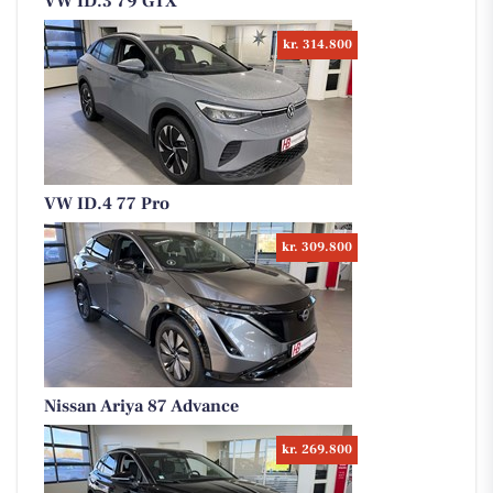
VW ID.3 79 GTX
kr. 314.800
VW ID.4 77 Pro
kr. 309.800
Nissan Ariya 87 Advance
kr. 269.800