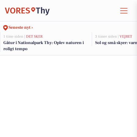
VORES
Thy
Seneste nyt ›
1 time siden |
DET SKER
3 timer siden |
VEJRET
Gåtur i Nationalpark Thy: Oplev naturen i
Sol og små skyer: var
roligt tempo