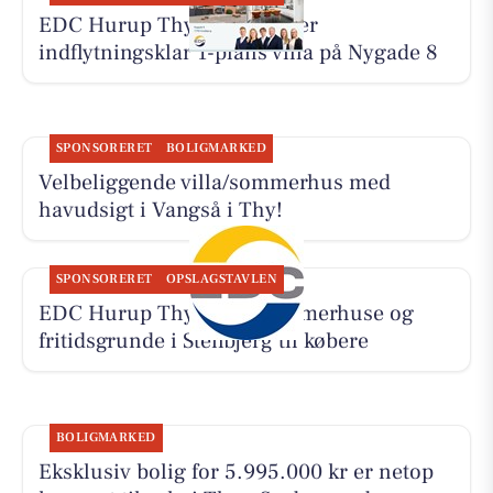
EDC Hurup Thy præsenterer
indflytningsklar 1-plans villa på Nygade 8
SPONSORERET
BOLIGMARKED
Velbeliggende villa/sommerhus med
havudsigt i Vangså i Thy!
SPONSORERET
OPSLAGSTAVLEN
EDC Hurup Thy søger sommerhuse og
fritidsgrunde i Stenbjerg til købere
BOLIGMARKED
Eksklusiv bolig for 5.995.000 kr er netop