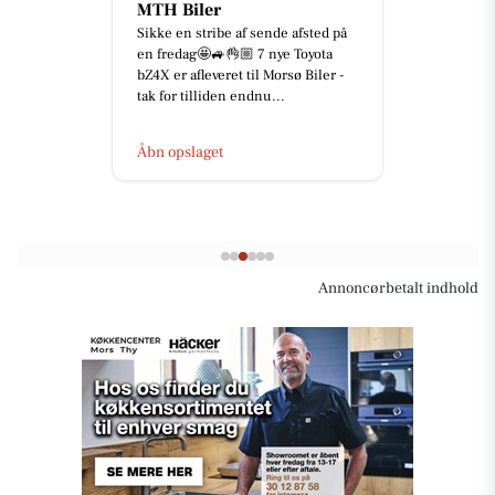
MTH Biler
Sikke en stribe af sende afsted på
en fredag🤩🚙👌🏼 7 nye Toyota
bZ4X er afleveret til Morsø Biler -
tak for tilliden endnu...
Åbn opslaget
Annoncørbetalt indhold