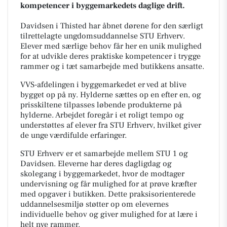
kompetencer i byggemarkedets daglige drift.
Davidsen i Thisted har åbnet dørene for den særligt
tilrettelagte ungdomsuddannelse STU Erhverv.
Elever med særlige behov får her en unik mulighed
for at udvikle deres praktiske kompetencer i trygge
rammer og i tæt samarbejde med butikkens ansatte.
VVS-afdelingen i byggemarkedet er ved at blive
bygget op på ny. Hylderne sættes op en efter en, og
prisskiltene tilpasses løbende produkterne på
hylderne. Arbejdet foregår i et roligt tempo og
understøttes af elever fra STU Erhverv, hvilket giver
de unge værdifulde erfaringer.
STU Erhverv er et samarbejde mellem STU 1 og
Davidsen. Eleverne har deres dagligdag og
skolegang i byggemarkedet, hvor de modtager
undervisning og får mulighed for at prøve kræfter
med opgaver i butikken. Dette praksisorienterede
uddannelsesmiljø støtter op om elevernes
individuelle behov og giver mulighed for at lære i
helt nye rammer.