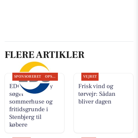
FLERE ARTIKLER
SPONSORERET
OPSLAGSTAVLEN
VEJRET
EDC Hurup Thy
Frisk vind og
søger
tørvejr: Sådan
sommerhuse og
bliver dagen
fritidsgrunde i
Stenbjerg til
købere