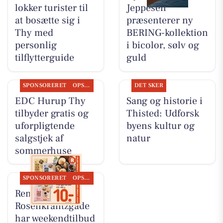
lokker turister til
Jeppesen
at bosætte sig i
præsenterer ny
Thy med
BERING-kollektion
personlig
i bicolor, sølv og
tilflytterguide
guld
SPONSORERET
OPSLAGSTAVLEN
DET SKER
EDC Hurup Thy
Sang og historie i
tilbyder gratis og
Thisted: Udforsk
uforpligtende
byens kultur og
salgstjek af
natur
sommerhuse
SPONSORERET
OPSLAGSTAVLEN
Rema 1000
Rosenkrantzgade
har weekendtilbud