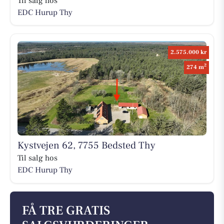
Til salg hos
EDC Hurup Thy
2.575.000 kr
2
274 m
Kystvejen 62, 7755 Bedsted Thy
Til salg hos
EDC Hurup Thy
FÅ TRE GRATIS