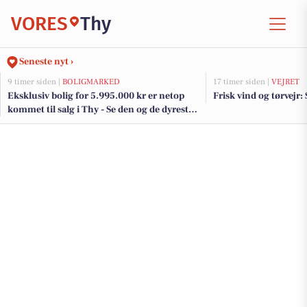
VORES
Thy
Seneste nyt ›
9 timer siden |
BOLIGMARKED
17 timer siden |
VEJRET
Eksklusiv bolig for 5.995.000 kr er netop
Frisk vind og tørvejr:
kommet til salg i Thy - Se den og de dyreste
boliger her