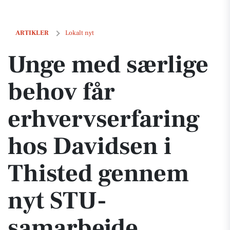
Unge med særlige behov får erhvervserfaring hos Davidsen i Thist
ARTIKLER
Lokalt nyt
Unge med særlige
behov får
erhvervserfaring
hos Davidsen i
Thisted gennem
nyt STU-
samarbejde