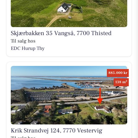
Skjærbakken 35 Vangså, 7700 Thisted
Til salg hos
EDC Hurup Thy
885.000 kr
2
138 m
Krik Strandvej 124, 7770 Vestervig