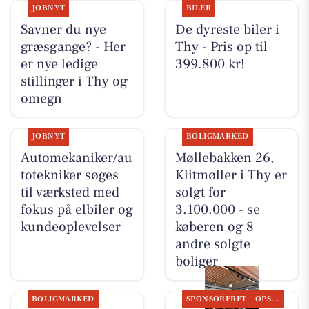
JOBNYT
BILER
Savner du nye
De dyreste biler i
græsgange? - Her
Thy - Pris op til
er nye ledige
399.800 kr!
stillinger i Thy og
omegn
JOBNYT
BOLIGMARKED
Automekaniker/au
Møllebakken 26,
totekniker søges
Klitmøller i Thy er
til værksted med
solgt for
fokus på elbiler og
3.100.000 - se
kundeoplevelser
køberen og 8
andre solgte
boliger
BOLIGMARKED
SPONSORERET
OPSLAGSTAVLEN