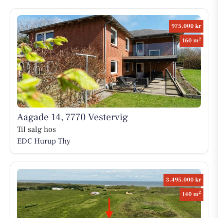
975.000 kr
2
160 m
Aagade 14, 7770 Vestervig
Til salg hos
EDC Hurup Thy
3.495.000 kr
2
140 m