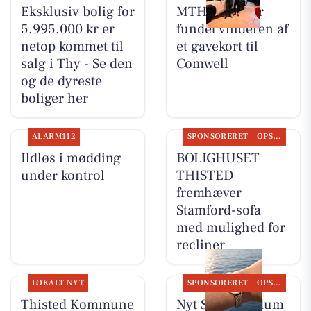
Eksklusiv bolig for
MTH Biler har
5.995.000 kr er
fundet vinderen af
netop kommet til
et gavekort til
salg i Thy - Se den
Comwell
og de dyreste
boliger her
ALARM112
SPONSORERET
OPSLAGSTAVLEN
Ildløs i mødding
BOLIGHUSET
under kontrol
THISTED
fremhæver
Stamford-sofa
med mulighed for
recliner
LOKALT NYT
SPONSORERET
OPSLAGSTAVLEN
Thisted Kommune
Nyt Syn Brøndum