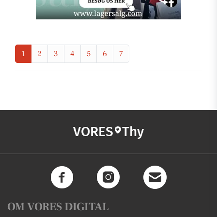
1
2
3
4
5
6
7
VORES
Thy
OM VORES DIGITAL