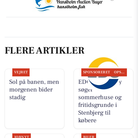
FLERE ARTIKLER
VEJRET
SPONSORERET
OPSLAGSTAVLEN
Sol på banen, men
EDC Hurup Thy
morgenen bider
søger
stadig
sommerhuse og
fritidsgrunde i
Stenbjerg til
købere
JOBNYT
BILER