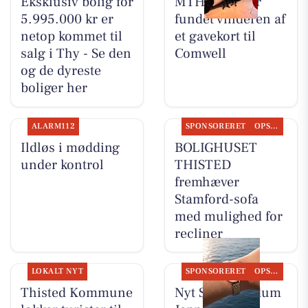
Eksklusiv bolig for
MTH Biler har
5.995.000 kr er
fundet vinderen af
netop kommet til
et gavekort til
salg i Thy - Se den
Comwell
og de dyreste
boliger her
ALARM112
SPONSORERET
OPSLAGSTAVLEN
Ildløs i mødding
BOLIGHUSET
under kontrol
THISTED
fremhæver
Stamford-sofa
med mulighed for
recliner
LOKALT NYT
SPONSORERET
OPSLAGSTAVLEN
Thisted Kommune
Nyt Syn Brøndum