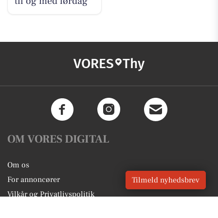
til og med lørdag
VORES
Thy
OM VORES DIGITAL
Om os
For annoncører
Tilmeld nyhedsbrev
Vilkår og Privatlivspolitik
Kontakt VORES Digital