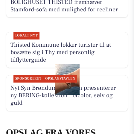
BOLIGHUSET THISTED fremhæver
Stamford-sofa med mulighed for recliner
LOKALT NYT
Thisted Kommune lokker turister til at
bosætte sig i Thy med personlig
tilflytterguide
SPONSORERET
OPSLAGSTAVLEN
Nyt Syn Brøndum Jeppesen præsenterer
ny BERING-kollektion i bicolor, sølv og
guld
OPSLAG FRA VORES