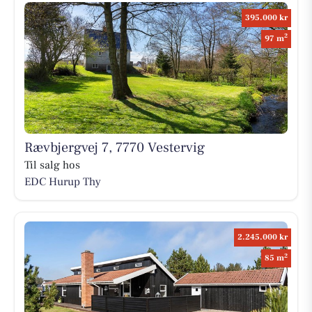
395.000 kr
2
97 m
Rævbjergvej 7, 7770 Vestervig
Til salg hos
EDC Hurup Thy
2.245.000 kr
2
85 m