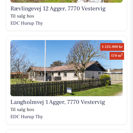
Rævlingevej 12 Agger, 7770 Vestervig
Til salg hos
EDC Hurup Thy
1.125.000 kr
2
170 m
Langholmvej 1 Agger, 7770 Vestervig
Til salg hos
EDC Hurup Thy