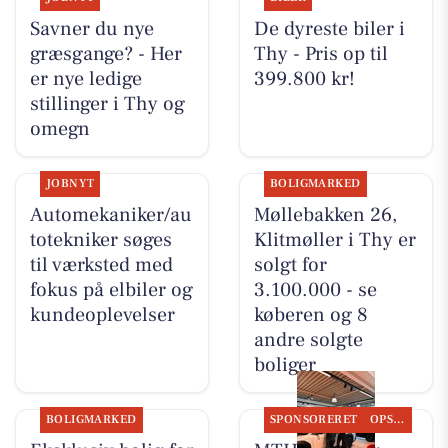
Savner du nye
De dyreste biler i
græsgange? - Her
Thy - Pris op til
er nye ledige
399.800 kr!
stillinger i Thy og
omegn
JOBNYT
BOLIGMARKED
Automekaniker/au
Møllebakken 26,
totekniker søges
Klitmøller i Thy er
til værksted med
solgt for
fokus på elbiler og
3.100.000 - se
kundeoplevelser
køberen og 8
andre solgte
boliger
BOLIGMARKED
SPONSORERET
OPSLAGSTAVLEN