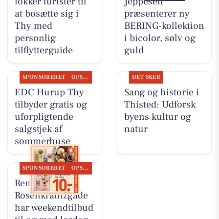
lokker turister til
Jeppesen
at bosætte sig i
præsenterer ny
Thy med
BERING-kollektion
personlig
i bicolor, sølv og
tilflytterguide
guld
SPONSORERET
OPSLAGSTAVLEN
DET SKER
EDC Hurup Thy
Sang og historie i
tilbyder gratis og
Thisted: Udforsk
uforpligtende
byens kultur og
salgstjek af
natur
sommerhuse
SPONSORERET
OPSLAGSTAVLEN
Rema 1000
Rosenkrantzgade
har weekendtilbud