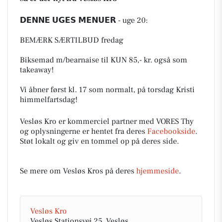
𝗗𝗘𝗡𝗡𝗘 𝗨𝗚𝗘𝗦 𝗠𝗘𝗡𝗨𝗘𝗥 - uge 20:
BEMÆRK SÆRTILBUD fredag
Biksemad m/bearnaise til KUN 85,- kr. også som
takeaway!
Vi åbner først kl. 17 som normalt, på torsdag Kristi
himmelfartsdag!
Vesløs Kro er kommerciel partner med VORES Thy
og oplysningerne er hentet fra deres
Facebookside
.
Støt lokalt og giv en tommel op på deres side.
Se mere om Vesløs Kros på deres
hjemmeside
.
Vesløs Kro
Vesløs Stationsvej 25, Vesløs