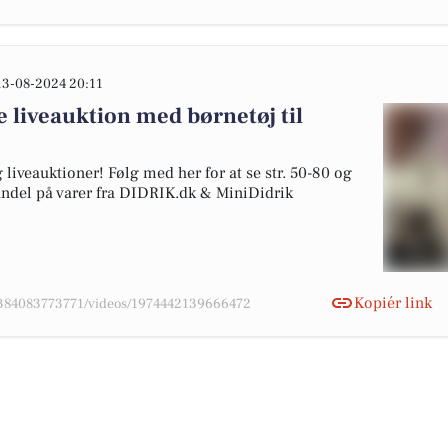
13-08-2024 20:11
 liveauktion med børnetøj til
liveauktioner! Følg med her for at se str. 50-80 og
andel på varer fra DIDRIK.dk & MiniDidrik
Kopiér link
78384083773771/videos/1974442139666472