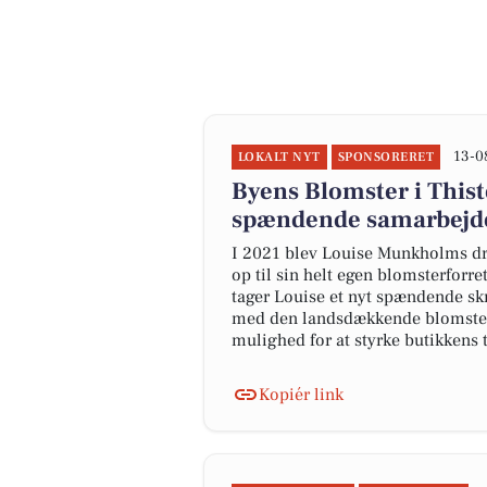
13-0
LOKALT NYT
SPONSORERET
Byens Blomster i Thist
spændende samarbejde
I 2021 blev Louise Munkholms drø
op til sin helt egen blomsterforre
tager Louise et nyt spændende skr
med den landsdækkende blomsterk
mulighed for at styrke butikkens
Kopiér link