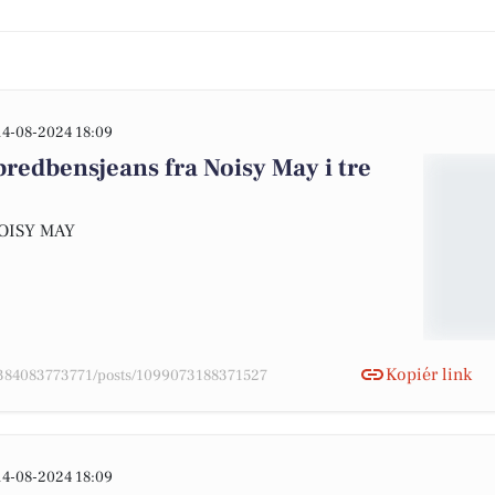
14-08-2024 18:09
bredbensjeans fra Noisy May i tre
OISY MAY
Kopiér link
78384083773771/posts/1099073188371527
14-08-2024 18:09