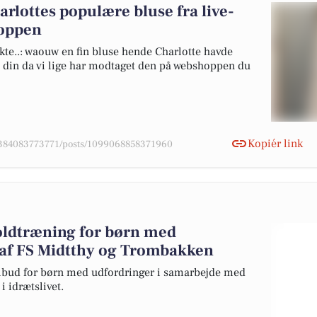
rlottes populære bluse fra live-
hoppen
nkte..: waouw en fin bluse hende Charlotte havde
ive din da vi lige har modtaget den på webshoppen du
Kopiér link
78384083773771/posts/1099068858371960
oldtræning for børn med
 af FS Midtthy og Trombakken
ilbud for børn med udfordringer i samarbejde med
i idrætslivet.