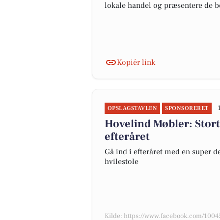
lokale handel og præsentere de b
Kopiér link
OPSLAGSTAVLEN
SPONSORERET
Hovelind Møbler: Stort 
efteråret
Gå ind i efteråret med en super de
hvilestole
Kilde: https://www.facebook.com/10