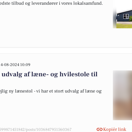
edste tilbud og leverandører i vores lokalsamfund.
14-08-2024 10:09
udvalg af læne- og hvilestole til
jlig ny lænestol - vi har et stort udvalg af læne og
Kopiér link
04599871451842/posts/1036847951560367