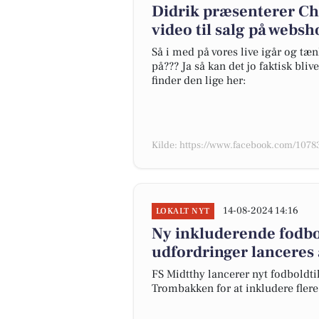
Didrik præsenterer Cha
video til salg på webs
Så i med på vores live igår og tæ
på??? Ja så kan det jo faktisk bl
finder den lige her:
Kilde: https://www.facebook.com/10
14-08-2024 14:16
LOKALT NYT
Ny inkluderende fodb
udfordringer lanceres
FS Midtthy lancerer nyt fodboldt
Trombakken for at inkludere flere 