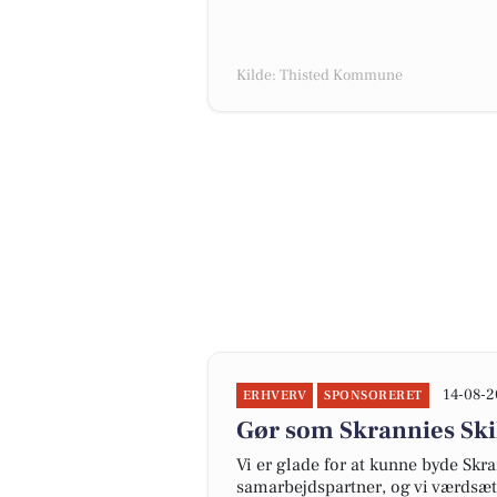
Kilde: Thisted Kommune
14-08-2
ERHVERV
SPONSORERET
Gør som Skrannies Skil
Vi er glade for at kunne byde Sk
samarbejdspartner, og vi værdsæt