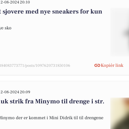
12-08-2024 20:10
t sjovere med nye sneakers for kun
nye sko
Kopiér link
78384083773771/posts/1097620731850106
12-08-2024 20:09
k strik fra Minymo til drenge i str.
 Minymo der er kommet i Mini Didrik til til drengene