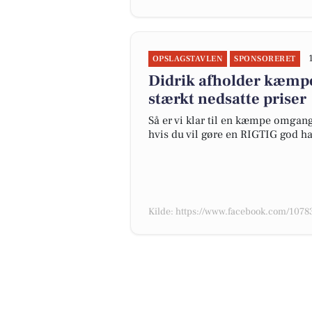
OPSLAGSTAVLEN
SPONSORERET
Didrik afholder kæmpe
stærkt nedsatte priser
Så er vi klar til en kæmpe omgang 
hvis du vil gøre en RIGTIG god h
Kilde: https://www.facebook.com/10