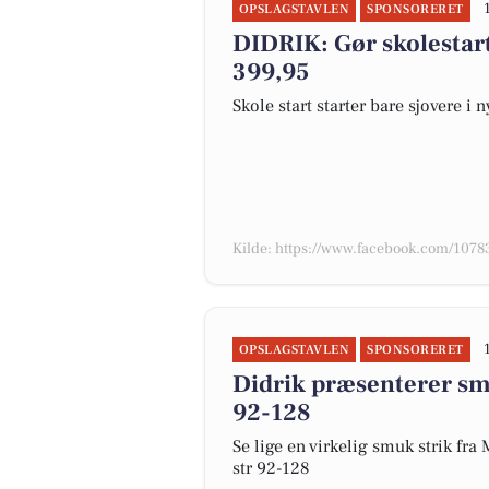
OPSLAGSTAVLEN
SPONSORERET
DIDRIK: Gør skolestar
399,95
Skole start starter bare sjovere i 
Kilde: https://www.facebook.com/10
OPSLAGSTAVLEN
SPONSORERET
Didrik præsenterer smu
92-128
Se lige en virkelig smuk strik fra
str 92-128