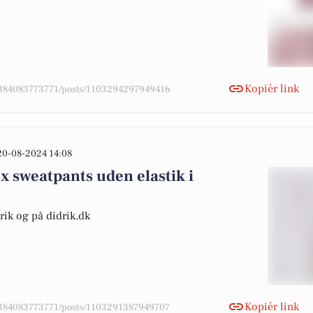
Kopiér link
78384083773771/posts/1103294297949416
20-08-2024 14:08
 sweatpants uden elastik i
rik og på didrik.dk
Kopiér link
78384083773771/posts/1103291387949707