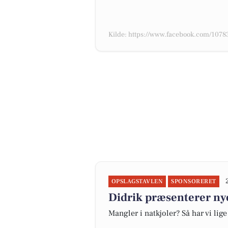
Kilde: https://www.facebook.com/10
OPSLAGSTAVLEN
SPONSORERET
Didrik præsenterer nye
Mangler i natkjoler? Så har vi li