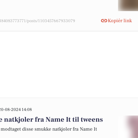
Kopiér link
78384083773771/posts/1103457667933079
20-08-2024 14:08
 natkjoler fra Name It til tweens
ge modtaget disse smukke natkjoler fra Name It