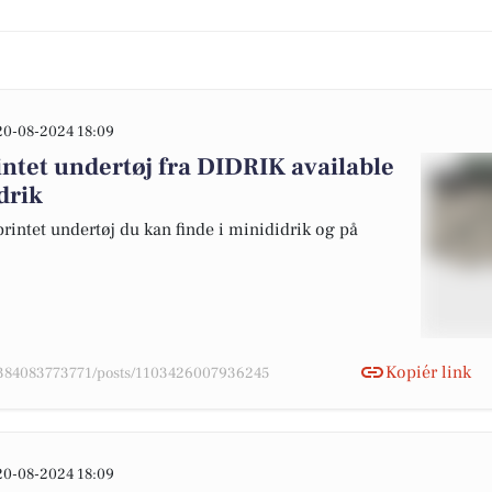
20-08-2024 18:09
intet undertøj fra DIDRIK available
drik
printet undertøj du kan finde i minididrik og på
Kopiér link
78384083773771/posts/1103426007936245
20-08-2024 18:09