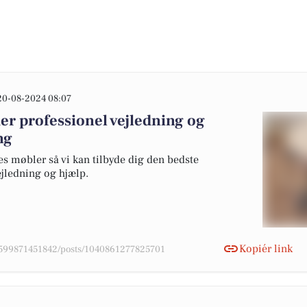
20-08-2024 08:07
er professionel vejledning og
ng
res møbler så vi kan tilbyde dig den bedste
jledning og hjælp.
Kopiér link
4599871451842/posts/1040861277825701