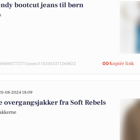
endy bootcut jeans til børn
k
Kopiér link
78384083773771/posts/1103433571268822
20-08-2024 18:09
 overgangsjakker fra Soft Rebels
jakkerne