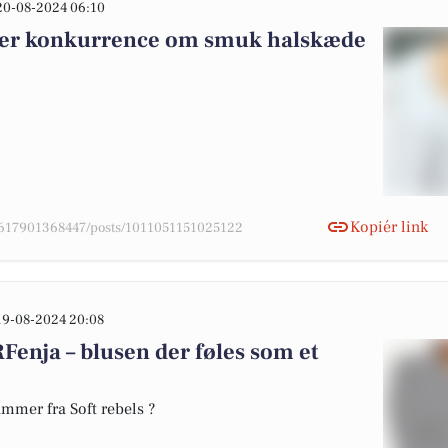
20-08-2024 06:10
erer konkurrence om smuk halskæde
Kopiér link
07617901368447/posts/1011051151025122
19-08-2024 20:08
Fenja – blusen der føles som et
mmer fra Soft rebels ?