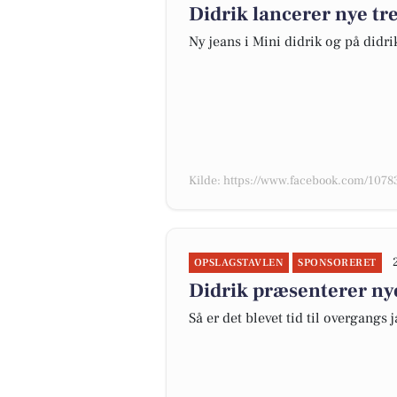
Didrik lancerer nye tr
Ny jeans i Mini didrik og på didri
Kilde: https://www.facebook.com/10
OPSLAGSTAVLEN
SPONSORERET
Didrik præsenterer nye
Så er det blevet tid til overgangs 