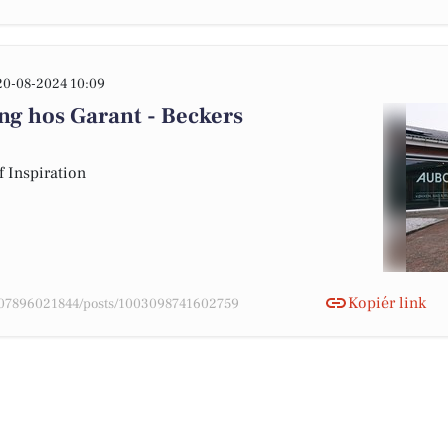
20-08-2024 10:09
ing hos Garant - Beckers
f Inspiration
Kopiér link
8907896021844/posts/1003098741602759