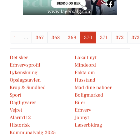
1
...
367
368
369
370
371
372
373
Det sker
Lokalt nyt
Erhvervsprofil
Mindeord
Lykønskning
Fakta om
Opslagstavlen
Husstand
Krop & Sundhed
Mød dine naboer
Sport
Boligmarked
Dagligvarer
Biler
Vejret
Erhverv
Alarm112
Jobnyt
Historisk
Læserbidrag
Kommunalvalg 2025