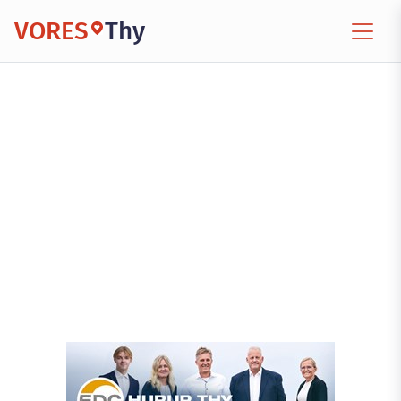
VORES
Thy