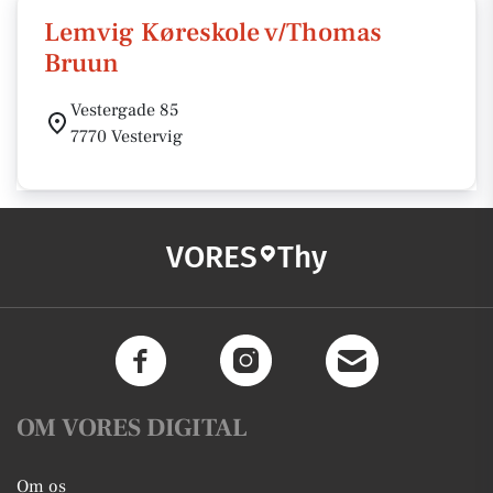
Lemvig Køreskole v/Thomas
Bruun
Vestergade 85
7770 Vestervig
VORES
Thy
OM VORES DIGITAL
Om os