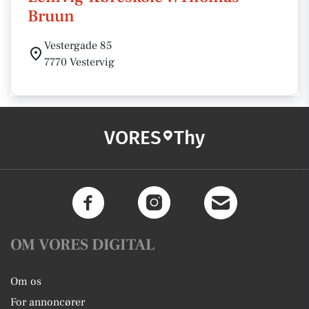
Bruun
Vestergade 85
7770 Vestervig
VORES
Thy
OM VORES DIGITAL
Om os
For annoncører