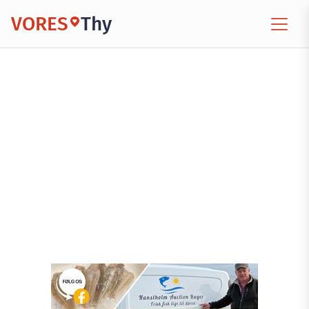
VORES
Thy