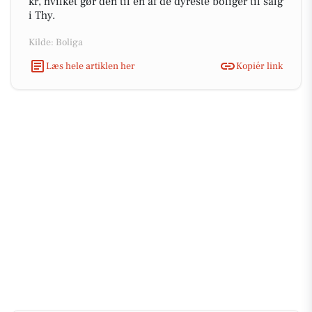
kr, hvilket gør den til en af de dyreste boliger til salg
i Thy.
Kilde: Boliga
Læs hele artiklen her
Kopiér link