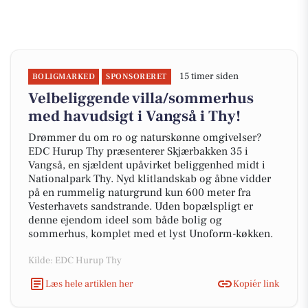
15 timer siden
BOLIGMARKED
SPONSORERET
Velbeliggende villa/sommerhus
med havudsigt i Vangså i Thy!
Drømmer du om ro og naturskønne omgivelser?
EDC Hurup Thy præsenterer Skjærbakken 35 i
Vangså, en sjældent upåvirket beliggenhed midt i
Nationalpark Thy. Nyd klitlandskab og åbne vidder
på en rummelig naturgrund kun 600 meter fra
Vesterhavets sandstrande. Uden bopælspligt er
denne ejendom ideel som både bolig og
sommerhus, komplet med et lyst Unoform-køkken.
Kilde: EDC Hurup Thy
Læs hele artiklen her
Kopiér link