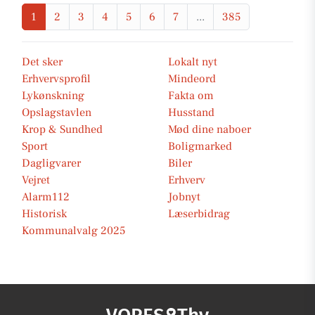
1
2
3
4
5
6
7
...
385
Det sker
Lokalt nyt
Erhvervsprofil
Mindeord
Lykønskning
Fakta om
Opslagstavlen
Husstand
Krop & Sundhed
Mød dine naboer
Sport
Boligmarked
Dagligvarer
Biler
Vejret
Erhverv
Alarm112
Jobnyt
Historisk
Læserbidrag
Kommunalvalg 2025