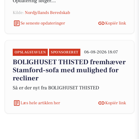
Opdatering følger....
Kilde:
Nordjyllands Beredskab
Se seneste opdateringer
Kopiér link
06-08-2026 18:07
OPSLAGSTAVLEN
SPONSORERET
BOLIGHUSET THISTED fremhæver
Stamford-sofa med mulighed for
recliner
Så er der nyt fra BOLIGHUSET THISTED
Læs hele artiklen her
Kopiér link