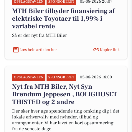
05-08-2026 20:07
OPSLAGSTAVLEN
SPONSORERET
MTH Biler tilbyder finansiering af
elektriske Toyotaer til 1,99% i
variabel rente
Så er der nyt fra MTH Biler
Læs hele artiklen her
Kopiér link
05-08-2026 18:00
OPSLAGSTAVLEN
SPONSORERET
Nyt fra MTH Biler, Nyt Syn
Brøndum Jeppesen , BOLIGHUSET
THISTED og 2 andre
Der sker hver uge spændende ting omkring dig i det
lokale erhvervsliv med nyheder, tilbud og
arrangementer. Vi har lavet en kort opsummering
fra de seneste dage