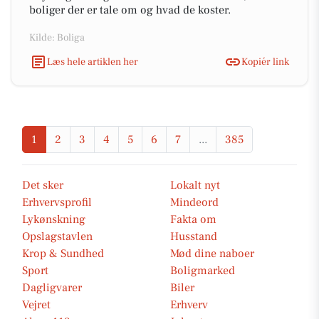
boliger der er tale om og hvad de koster.
Kilde: Boliga
Læs hele artiklen her
Kopiér link
1
2
3
4
5
6
7
...
385
Det sker
Lokalt nyt
Erhvervsprofil
Mindeord
Lykønskning
Fakta om
Opslagstavlen
Husstand
Krop & Sundhed
Mød dine naboer
Sport
Boligmarked
Dagligvarer
Biler
Vejret
Erhverv