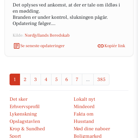
Det oplyses ved ankomst, at der er tale om ildløs i
en mødding.
Branden er under kontrol, slukningen pågår.
Opdatering følger....
Kilde:
Nordjyllands Beredskab
Se seneste opdateringer
Kopiér link
1
2
3
4
5
6
7
...
385
Det sker
Lokalt nyt
Erhvervsprofil
Mindeord
Lykønskning
Fakta om
Opslagstavlen
Husstand
Krop & Sundhed
Mød dine naboer
Sport
Boligmarked