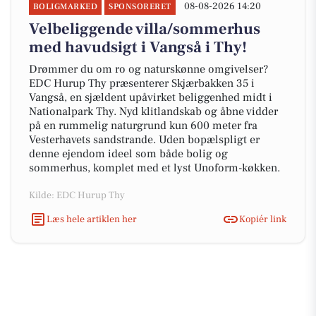
08-08-2026 14:20
BOLIGMARKED
SPONSORERET
Velbeliggende villa/sommerhus
med havudsigt i Vangså i Thy!
Drømmer du om ro og naturskønne omgivelser?
EDC Hurup Thy præsenterer Skjærbakken 35 i
Vangså, en sjældent upåvirket beliggenhed midt i
Nationalpark Thy. Nyd klitlandskab og åbne vidder
på en rummelig naturgrund kun 600 meter fra
Vesterhavets sandstrande. Uden bopælspligt er
denne ejendom ideel som både bolig og
sommerhus, komplet med et lyst Unoform-køkken.
Kilde: EDC Hurup Thy
Læs hele artiklen her
Kopiér link