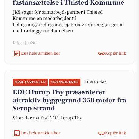
fastansættelse i Thisted Kommune
JKS søger for samarbejdspartner i Thisted
Kommune en medarbejder til
belægning/brolægning og kloak/rørerlægger gerne
med rørlæggeruddannelsen.
Kilde: JobNet
Læs hele artiklen her
Kopiér link
1 time siden
OPSLAGSTAVLEN
SPONSORERET
EDC Hurup Thy præsenterer
attraktiv byggegrund 350 meter fra
Serup Strand
Så er der nyt fra EDC Hurup Thy
Læs hele artiklen her
Kopiér link