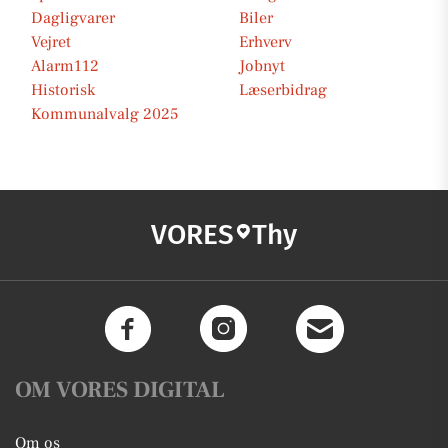
Dagligvarer
Biler
Vejret
Erhverv
Alarm112
Jobnyt
Historisk
Læserbidrag
Kommunalvalg 2025
VORES
Thy
OM VORES DIGITAL
Om os