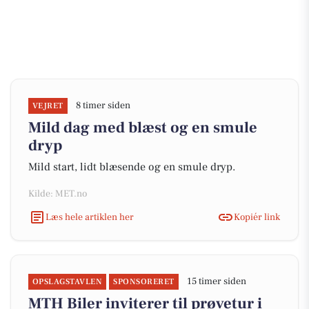
8 timer siden
VEJRET
Mild dag med blæst og en smule
dryp
Mild start, lidt blæsende og en smule dryp.
Kilde: MET.no
Læs hele artiklen her
Kopiér link
15 timer siden
OPSLAGSTAVLEN
SPONSORERET
MTH Biler inviterer til prøvetur i