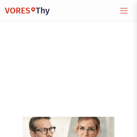
VORES
Thy