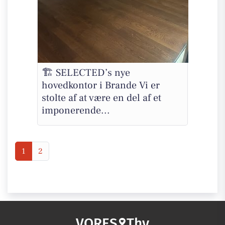
🏗️ SELECTED’s nye
hovedkontor i Brande Vi er
stolte af at være en del af et
imponerende...
1
2
VORES
Thy