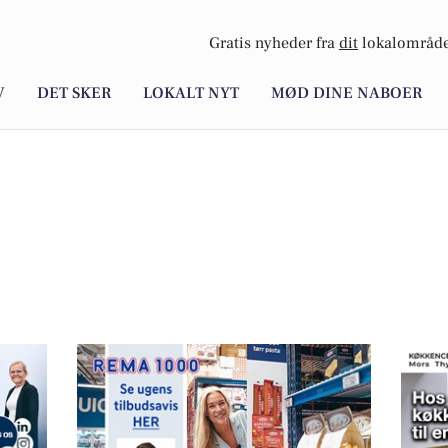
Gratis nyheder fra
dit
lokalområde
V
DET SKER
LOKALT NYT
MØD DINE NABOER