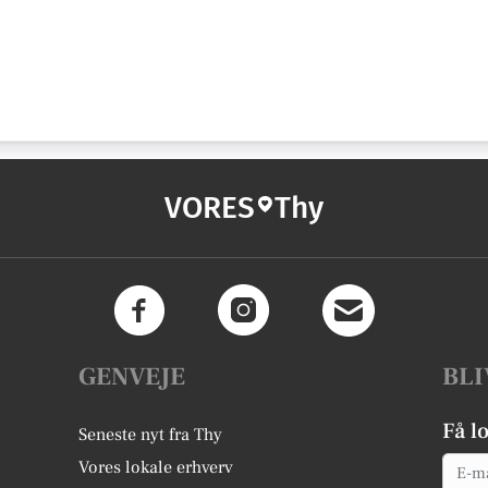
VORES
Thy
GENVEJE
BLI
Få l
Seneste nyt fra Thy
Email
Vores lokale erhverv