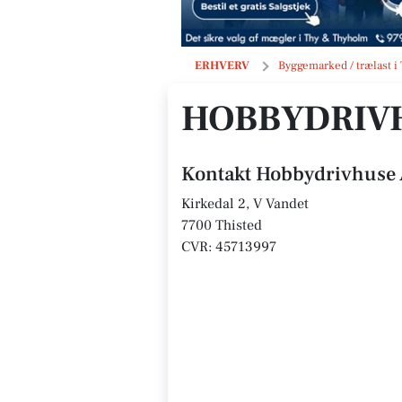
Hobbydrivhuse A/S
ERHVERV
Byggemarked / trælast i
HOBBYDRIVH
Kontakt Hobbydrivhuse 
Kirkedal 2, V Vandet
7700 Thisted
CVR: 45713997