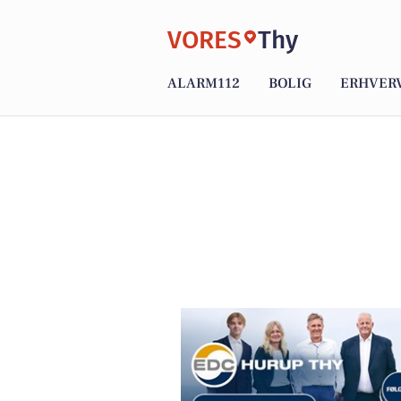
VORES
Thy
ALARM112
BOLIG
ERHVER