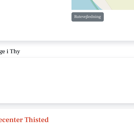
Rutevejledning
ge i Thy
ecenter Thisted