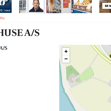
 Thy
USE A/S
A/S
+
−