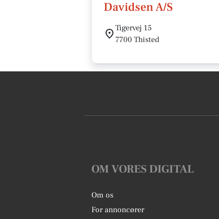
Davidsen A/S
Tigervej 15
7700 Thisted
OM VORES DIGITAL
Om os
For annoncører