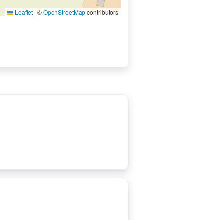
Leaflet
|
©
OpenStreetMap
contributors