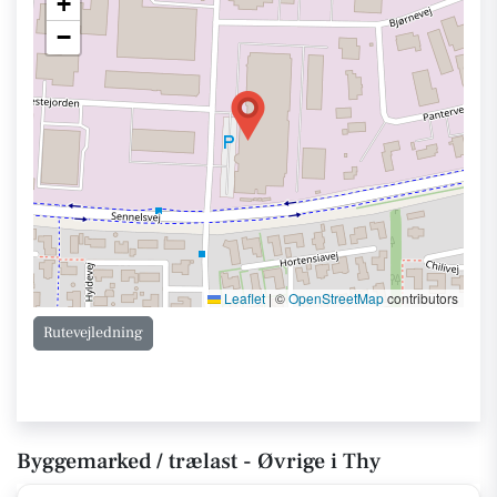
+
−
Leaflet
|
©
OpenStreetMap
contributors
Rutevejledning
Byggemarked / trælast - Øvrige i Thy