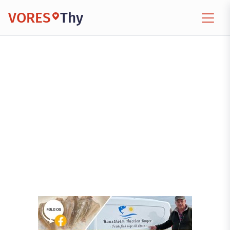
VORES
Thy