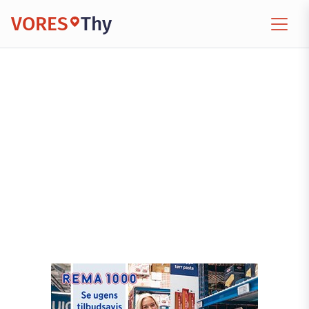
VORES
Thy