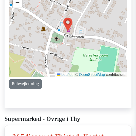
−
Leaflet
|
©
OpenStreetMap
contributors
Rutevejledning
Supermarked - Øvrige i Thy