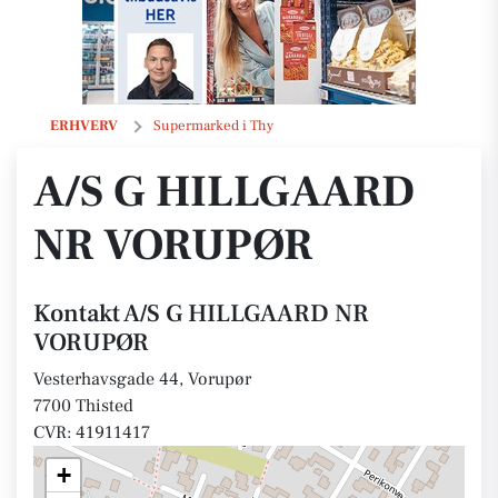
A/S G HILLGAARD NR VORUPØR
ERHVERV
Supermarked i Thy
A/S G HILLGAARD
NR VORUPØR
Kontakt A/S G HILLGAARD NR
VORUPØR
Vesterhavsgade 44, Vorupør
7700 Thisted
CVR: 41911417
+