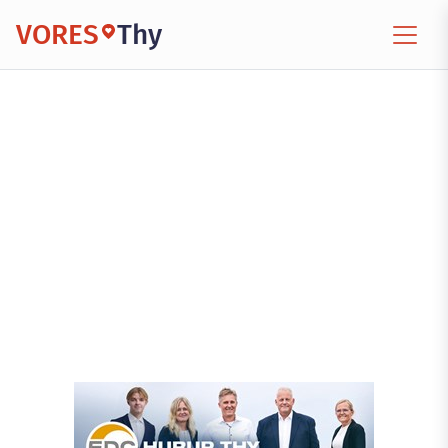
VORES
Thy