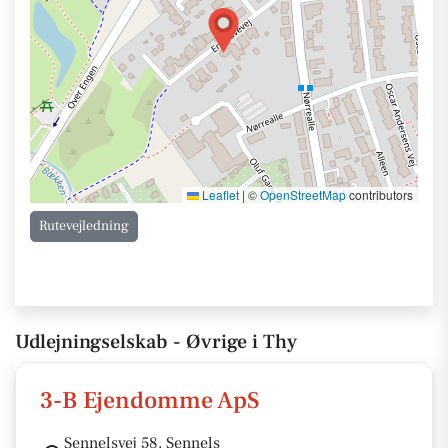
Leaflet
|
©
OpenStreetMap
contributors
Rutevejledning
Udlejningselskab - Øvrige i Thy
3-B Ejendomme ApS
Sennelsvej 58, Sennels