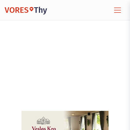
VORES
Thy