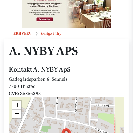
A. NYBY ApS
ERHVERV
Øvrige i Thy
A. NYBY APS
Kontakt A. NYBY ApS
Gadegårdsparken 6, Sennels
7700 Thisted
CVR: 35856293
+
−