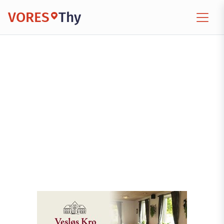
VORES
Thy