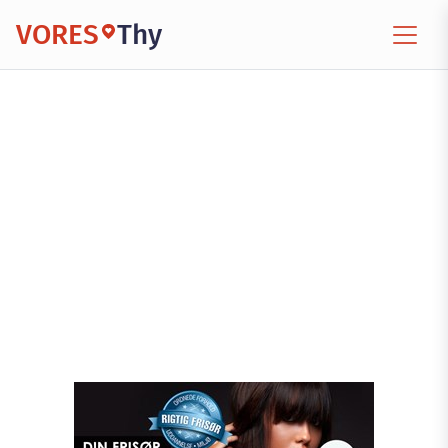
VORES
Thy