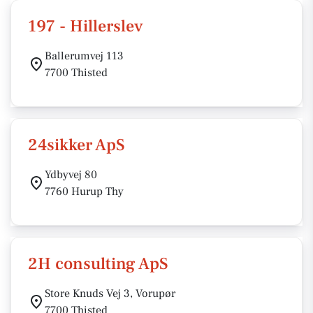
197 - Hillerslev
Ballerumvej 113
7700 Thisted
24sikker ApS
Ydbyvej 80
7760 Hurup Thy
2H consulting ApS
Store Knuds Vej 3, Vorupør
7700 Thisted