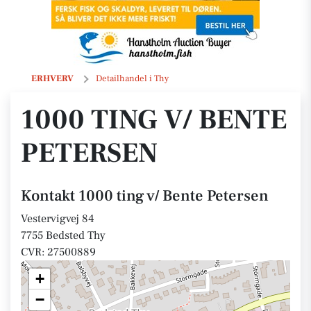
1000 ting v/ Bente Petersen
ERHVERV
Detailhandel i Thy
1000 TING V/ BENTE
PETERSEN
Kontakt 1000 ting v/ Bente Petersen
Vestervigvej 84
7755 Bedsted Thy
CVR: 27500889
+
−