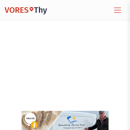
VORES
Thy