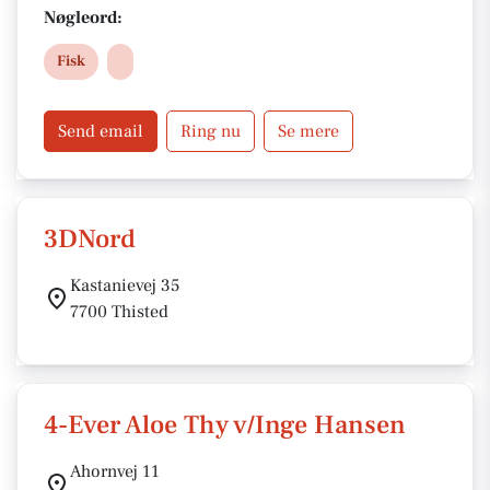
Sundt - Friskt - Nemt
Nøgleord:
Fisk
Send email
Ring nu
Se mere
3DNord
Kastanievej 35
7700 Thisted
4-Ever Aloe Thy v/Inge Hansen
Ahornvej 11