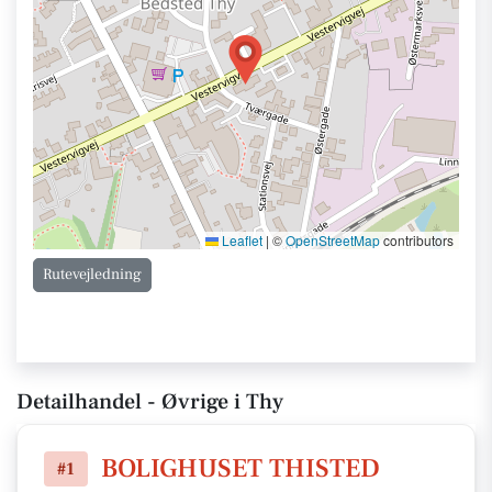
Leaflet
|
©
OpenStreetMap
contributors
Rutevejledning
Detailhandel - Øvrige i Thy
BOLIGHUSET THISTED
#1