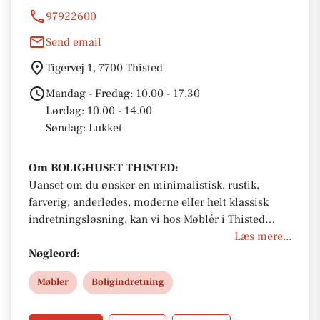
97922600
Send email
Tigervej 1, 7700 Thisted
Mandag - Fredag: 10.00 - 17.30
Lørdag: 10.00 - 14.00
Søndag: Lukket
Om BOLIGHUSET THISTED:
Uanset om du ønsker en minimalistisk, rustik,
farverig, anderledes, moderne eller helt klassisk
indretningsløsning, kan vi hos Møblér i Thisted
hjælpe dig den rette vej. Vi kan hjælpe med alle
Læs mere...
typer indretningsløsninger, da vores udvalg af
Nøgleord:
møbler og boligtilbehør spænder bredt. Fælles for
Møbler
Boligindretning
dem alle er dog, at de er udvalgt efter høje krav og
standarder for deres kvalitet og design.