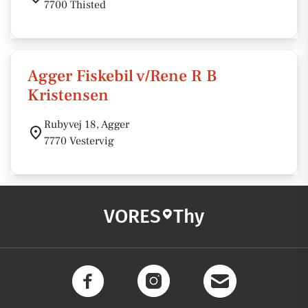
7700 Thisted
Agger Fiskebil v/Rene R B
Kristensen
Rubyvej 18, Agger
7770 Vestervig
VORES
Thy