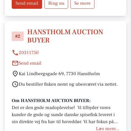
Send email
Ring nu
Se mere
HANSTHOLM AUCTION
#2
BUYER
20311750
Send email
Kai Lindbergsgade 69, 7730 Hanstholm
Du bestiller fisken nemt og ubesværet via nettet.
Om HANSTHOLM AUCTION BUYER:
Det er den gode madoplevelse! Vi tilbyder vores
kunder de gode og sunde danske spisefisk leveret i
sin direkte vej fra hav til hoveddør. Vi har fokus på
kvalitet og leverer fisken klar til brug i køkkenet
Læs mere...