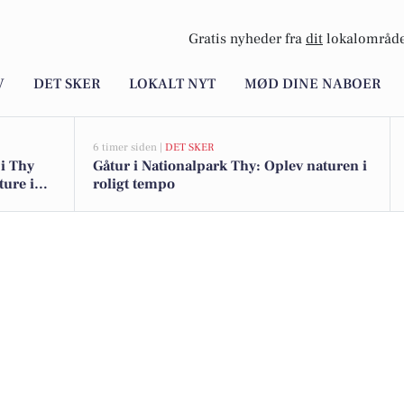
Gratis nyheder fra
dit
lokalområde
V
DET SKER
LOKALT NYT
MØD DINE NABOER
6 timer siden |
DET SKER
i Thy
Gåtur i Nationalpark Thy: Oplev naturen i
ture i
roligt tempo