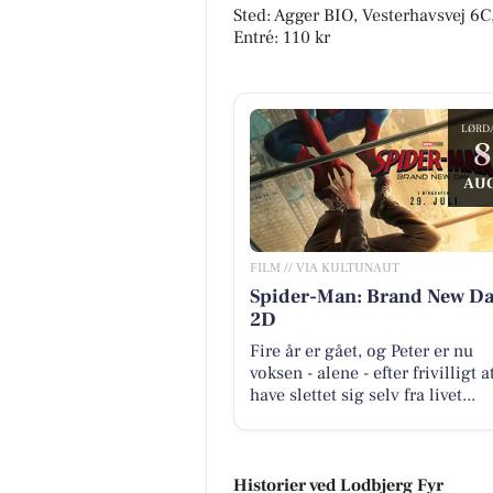
Sted: Agger BIO, Vesterhavsvej 6C
Entré: 110 kr
LØRD
8
AUG
FILM // VIA KULTUNAUT
Spider-Man: Brand New Da
2D
Fire år er gået, og Peter er nu
voksen - alene - efter frivilligt a
have slettet sig selv fra livet...
Historier ved Lodbjerg Fyr