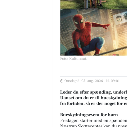
Foto: Kultunaut
.
Onsdag d. 05. aug. 2026 - kl. 09:01
Leder du efter spænding, under
Uanset om du er til bueskydning f
fra fortiden, så er der noget for
Bueskydningsevent for børn
Fredagen starter med en spændende
Næstrup Skyttecenter kan du prøv