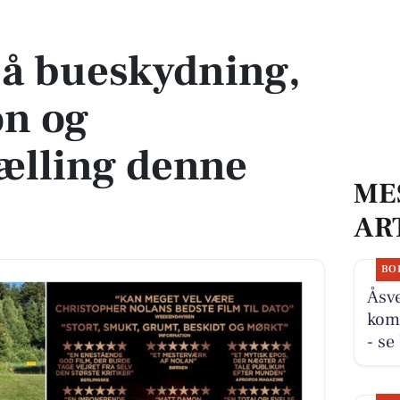
on og historiefortælling denne weekend
på bueskydning,
on og
tælling denne
ME
AR
BO
Åsve
komm
- se