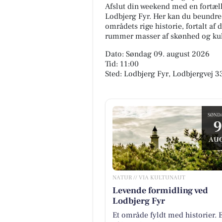
Afslut din weekend med en fortæll
Lodbjerg Fyr. Her kan du beundre d
områdets rige historie, fortalt af
rummer masser af skønhed og kult
Dato: Søndag 09. august 2026
Tid: 11:00
Sted: Lodbjerg Fyr, Lodbjergvej 3
SØND
9
AUG
NATUR // VIA KULTUNAUT
Levende formidling ved
Lodbjerg Fyr
Et område fyldt med historier. 