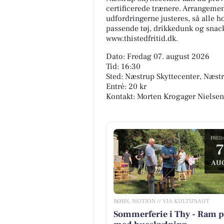
certificerede trænere. Arrangemen
udfordringerne justeres, så alle 
passende tøj, drikkedunk og snack
www.thistedfritid.dk.
Dato: Fredag 07. august 2026
Tid: 16:30
Sted: Næstrup Skyttecenter, Næstr
Entré: 20 kr
Kontakt: Morten Krogager Nielse
FRED
7
AU
BØRN, MOTION // VIA KULTUNAUT
Sommerferie i Thy - Ram p