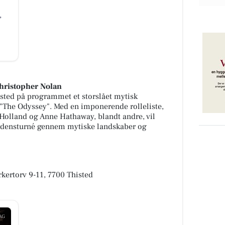
,
Christopher Nolan
isted på programmet et storslået mytisk
 "The Odyssey". Med en imponerende rolleliste,
olland og Anne Hathaway, blandt andre, vil
erdensturné gennem mytiske landskaber og
kertorv 9-11, 7700 Thisted
AG