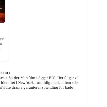
G.
ey"
på
e
er BIO
este Spider-Man film i Agger BIO. Her følger vi
identitet i New York, samtidig med, at han står
ionfyldte drama garanterer spænding for både