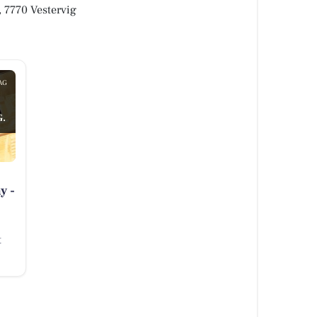
, 7770 Vestervig
AG
.
y -
t