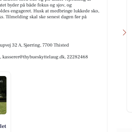
tet byder på både fokus og sjov, og
holdes engageret. Husk at medbringe lukkede sko,
s. Tilmelding skal ske senest dagen før på
upvej 32 A, Sjørring, 7700 Thisted
n, kasserer@thybueskyttelaug.dk, 22282468
EDC Hurup Thy
Vi har fået et par fine underskrifter
på købsaftalen for boligen på
AG
Søndbjerg Strandvej 28. Har du en
bolig, som du ønsker a...
G.
Åbn opslaget
let