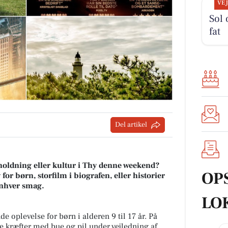
VE
Sol 
fat
Del artikel
holdning eller kultur i Thy denne weekend?
OP
or børn, storfilm i biografen, eller historier
 enhver smag.
LO
 oplevelse for børn i alderen 9 til 17 år. På
e kræfter med bue og pil under vejledning af