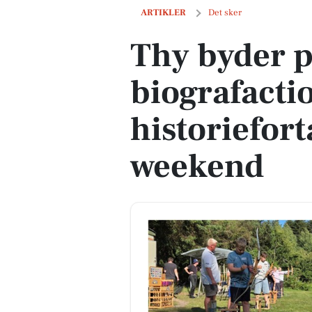
Thy byder på bueskydning, biografacti
ARTIKLER
Det sker
Thy byder 
biografacti
historiefor
weekend