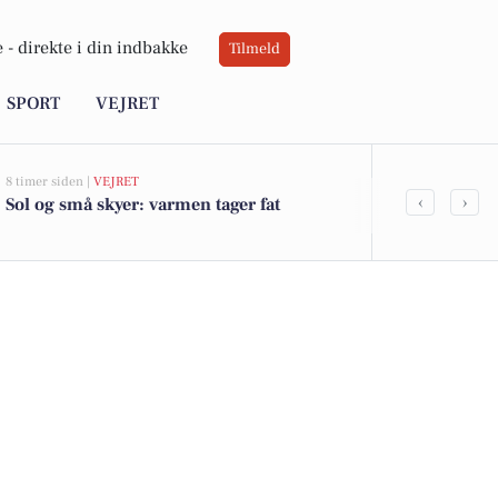
 -
direkte i din indbakke
Tilmeld
SPORT
VEJRET
8 timer siden |
VEJRET
22 timer siden |
‹
›
Sol og små skyer: varmen tager fat
Velbeliggen
havudsigt i 