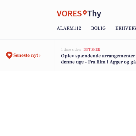
VORES
Thy
ALARM112
BOLIG
ERHVER
1 time siden |
DET SKER
Seneste nyt ›
Oplev spændende arrangementer 
denne uge - Fra film i Agger og gå
smuk natur til solformørkelse ved
Lodbjerg Fyr