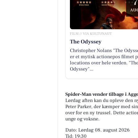
7
AU
FILM // VIA KULTUNAUT
The Odyssey
Christopher Nolans "The Odyss
er et mytisk actionepos filmet 
locations over hele verden. "Th
Odyssey"...
Spider-Man vender tilbage i Agg
Lørdag aften kan du opleve den ny
Peter Parker, der kæmper med sin 
over for en ny trussel. Dette act
unge og voksne.
Dato: Lørdag 08. august 2026
Tid: 19:30