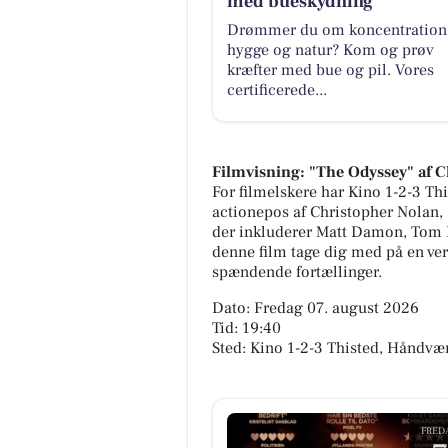
med bueskydning
Drømmer du om koncentration
hygge og natur? Kom og prøv
kræfter med bue og pil. Vores
certificerede...
Filmvisning: "The Odyssey" af 
For filmelskere har Kino 1-2-3 Th
actionepos af Christopher Nolan,
der inkluderer Matt Damon, Tom H
denne film tage dig med på en v
spændende fortællinger.
Dato: Fredag 07. august 2026
Tid: 19:40
Sted: Kino 1-2-3 Thisted, Håndvær
FRED