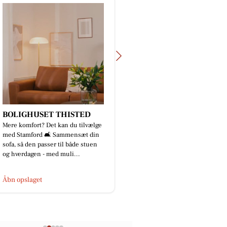
BOLIGHUSET THISTED
MTH Biler
Mere komfort? Det kan du tilvælge
Sikke en stribe af send
med Stamford 🛋️ Sammensæt din
en fredag🤩🚙👌🏼 7 ny
sofa, så den passer til både stuen
bZ4X er afleveret til Mo
og hverdagen - med muli...
tak for tilliden endnu..
Åbn opslaget
Åbn opslaget