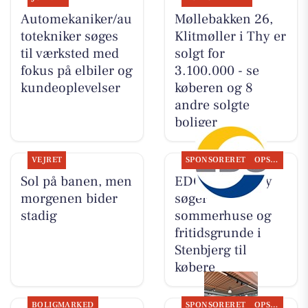
Automekaniker/au
Møllebakken 26,
totekniker søges
Klitmøller i Thy er
til værksted med
solgt for
fokus på elbiler og
3.100.000 - se
kundeoplevelser
køberen og 8
andre solgte
boliger
VEJRET
SPONSORERET
OPSLAGSTAVLEN
Sol på banen, men
EDC Hurup Thy
morgenen bider
søger
stadig
sommerhuse og
fritidsgrunde i
Stenbjerg til
købere
BOLIGMARKED
SPONSORERET
OPSLAGSTAVLEN