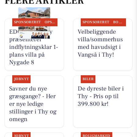
FLERE ARTIKLER
SPONSORERET
OPSLAGSTAVLEN
SPONSORERET
BOLIGMARKED
EDC Hurup Thy
Velbeliggende
præsenterer
villa/sommerhus
indflytningsklar 1-
med havudsigt i
plans villa på
Vangså i Thy!
Nygade 8
JOBNYT
BILER
Savner du nye
De dyreste biler i
græsgange? - Her
Thy - Pris op til
er nye ledige
399.800 kr!
stillinger i Thy og
omegn
JOBNYT
BOLIGMARKED