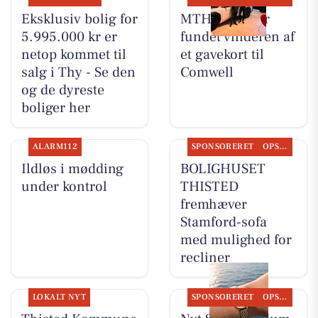
Eksklusiv bolig for
MTH Biler har
5.995.000 kr er
fundet vinderen af
netop kommet til
et gavekort til
salg i Thy - Se den
Comwell
og de dyreste
boliger her
ALARM112
SPONSORERET
OPSLAGSTAVLEN
Ildløs i mødding
BOLIGHUSET
under kontrol
THISTED
fremhæver
Stamford-sofa
med mulighed for
recliner
LOKALT NYT
SPONSORERET
OPSLAGSTAVLEN