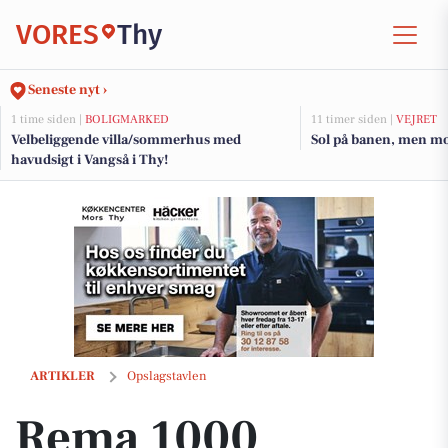
VORES
Thy
Seneste nyt ›
1 time siden |
BOLIGMARKED
11 timer siden |
VEJRET
Velbeliggende villa/sommerhus med
Sol på banen, men mo
havudsigt i Vangså i Thy!
Rema 1000 Rosenkrantzgade fejrer rejsegilde for ny butik
ARTIKLER
Opslagstavlen
Rema 1000