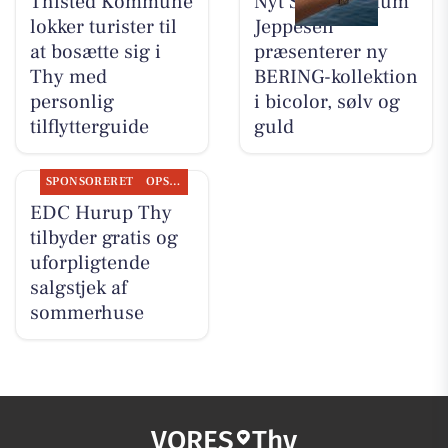
Thisted Kommune
Nyt Syn Brøndum
lokker turister til
Jeppesen
at bosætte sig i
præsenterer ny
Thy med
BERING-kollektion
personlig
i bicolor, sølv og
tilflytterguide
guld
SPONSORERET
OPSLAGSTAVLEN
EDC Hurup Thy
tilbyder gratis og
uforpligtende
salgstjek af
sommerhuse
VORES
Thy