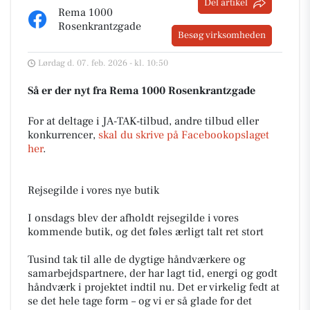
Del artikel
Rema 1000
Rosenkrantzgade
Besøg virksomheden
Lørdag d. 07. feb. 2026 - kl. 10:50
Så er der nyt fra Rema 1000 Rosenkrantzgade
For at deltage i JA-TAK-tilbud, andre tilbud eller
konkurrencer,
skal du skrive på Facebookopslaget
her
.
Rejsegilde i vores nye butik
I onsdags blev der afholdt rejsegilde i vores
kommende butik, og det føles ærligt talt ret stort
Tusind tak til alle de dygtige håndværkere og
samarbejdspartnere, der har lagt tid, energi og godt
håndværk i projektet indtil nu. Det er virkelig fedt at
se det hele tage form – og vi er så glade for det