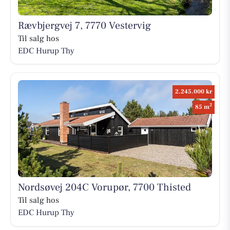
Rævbjergvej 7, 7770 Vestervig
Til salg hos
EDC Hurup Thy
2.245.000 kr
2
85 m
Nordsøvej 204C Vorupør, 7700 Thisted
Til salg hos
EDC Hurup Thy