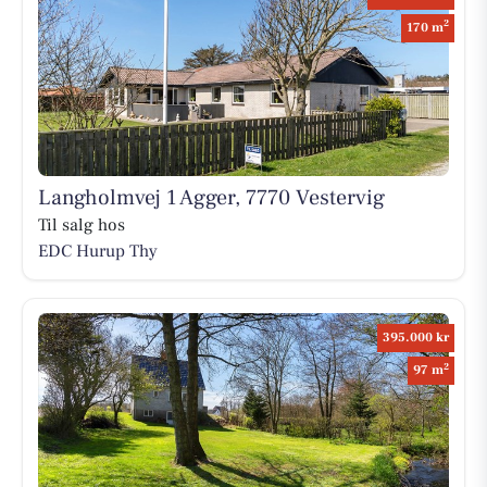
2
170 m
Langholmvej 1 Agger, 7770 Vestervig
Til salg hos
EDC Hurup Thy
395.000 kr
2
97 m