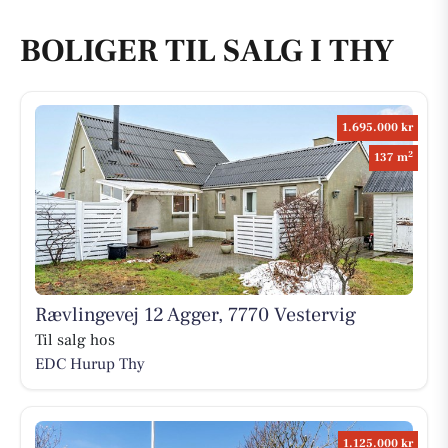
BOLIGER TIL SALG I THY
1.695.000 kr
2
137 m
Rævlingevej 12 Agger, 7770 Vestervig
Til salg hos
EDC Hurup Thy
1.125.000 kr