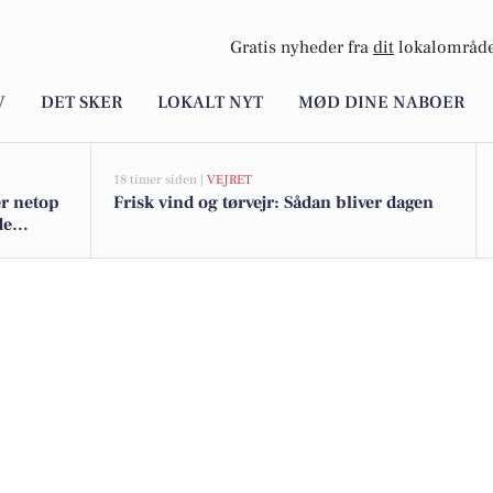
Gratis nyheder fra
dit
lokalområde
V
DET SKER
LOKALT NYT
MØD DINE NABOER
18 timer siden |
VEJRET
er netop
Frisk vind og tørvejr: Sådan bliver dagen
de