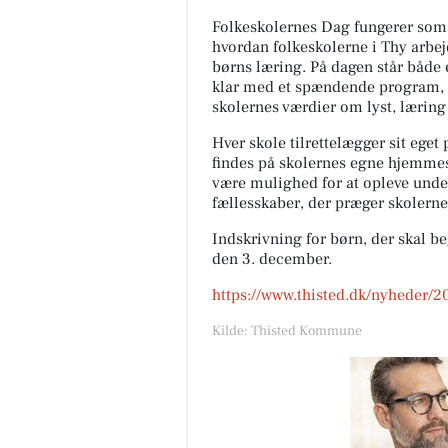
Folkeskolernes Dag fungerer som en
hvordan folkeskolerne i Thy arbe
børns læring. På dagen står både 
klar med et spændende program, d
skolernes værdier om lyst, læring
Hver skole tilrettelægger sit ege
findes på skolernes egne hjemmes
være mulighed for at opleve under
fællesskaber, der præger skolerne
EDC Hurup Thy
Indskrivning for børn, der skal be
Mange luft til luft-varmepump
den 3. december.
kan vende processen om og kø
boligen på varme sommerdage
https://www.thisted.dk/nyheder/2
Funktionen aktiveres typisk via
Kilde: Thisted Kommune
Åbn opslaget