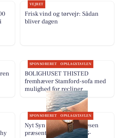
VEJRET
00
Frisk vind og tørvejr: Sådan
i
bliver dagen
SPONSORERET
OPSLAGSTAVLEN
eren
BOLIGHUSET THISTED
fremhæver Stamford-sofa med
mulighed for recliner
SPONSORERET
OPSLAGSTAVLEN
Nyt Syn Brøndum Jeppesen
Thy
præsenterer ny BERING-