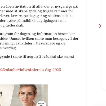
 åben invitation til alle, der er nysgerrige på,
jder med at skabe gode og trygge rammer for
elever, lærere, pædagoger og skolens ledelse
er byder på indblik i dagligdagen samt
 og fællesskab.
t program for dagen, og information herom kan
ider. Uanset hvilken skole man besøger, vil der
visning, aktiviteter i Makerspace og de
s hverdag.
Vesløs Kro
gynde i skole til august 2026, skal ske senest
er
Denne uge 32 holder vi åbent
le
torsdag med stegt flæsk 🥳 Næste
.
weekend er der lukket grundet
025/oktober/folkeskolernes-dag-2025
 f...
byfesten her i Vesløs, og vi får...
Åbn opslaget