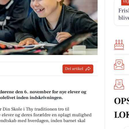
VE
Fris
bliv
Del artikel
dørene den 6. november for nye elever og
kolelivet inden indskrivningen.
OP
Din Skole i Thy traditionen tro til
LO
e elever og deres forældre en oplagt mulighed
kendtskab med hverdagen, inden barnet skal