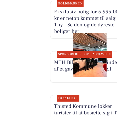
BOLIGMARKED
Eksklusiv bolig for 5.995.0
kr er netop kommet til salg 
Thy - Se den og de dyreste
boliger her
SPONSORERET
OPSLAGSTAVLEN
MTH Biler har fundet vind
af et gavekort til Comwell
LOKALT NYT
Thisted Kommune lokker
turister til at bosætte sig i 