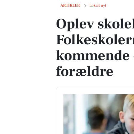
Oplev skolelivet i Thy til Folkeskoler
ARTIKLER
Lokalt nyt
Oplev skolel
Folkeskoler
kommende e
forældre