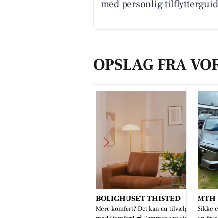
med personlig tilflyttergui
OPSLAG FRA VO
esløs Kro
BOLIGHUSET THISTED
MTH B
nne uge 32 holder vi åbent
Mere komfort? Det kan du tilvælge
Sikke e
rsdag med stegt flæsk 🥳 Næste
med Stamford 🛋️ Sammensæt din
en fred