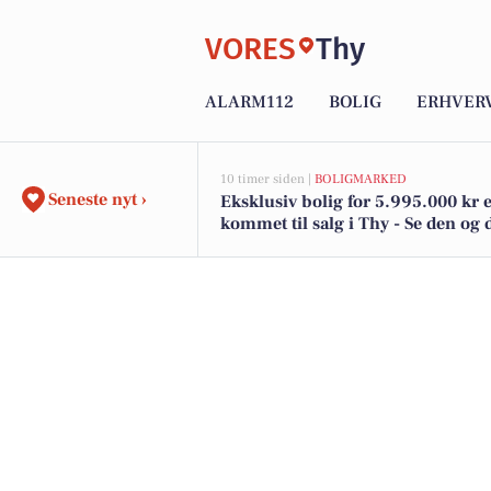
VORES
Thy
ALARM112
BOLIG
ERHVER
10 timer siden |
BOLIGMARKED
Seneste nyt ›
Eksklusiv bolig for 5.995.000 kr 
kommet til salg i Thy - Se den og 
dyreste boliger her