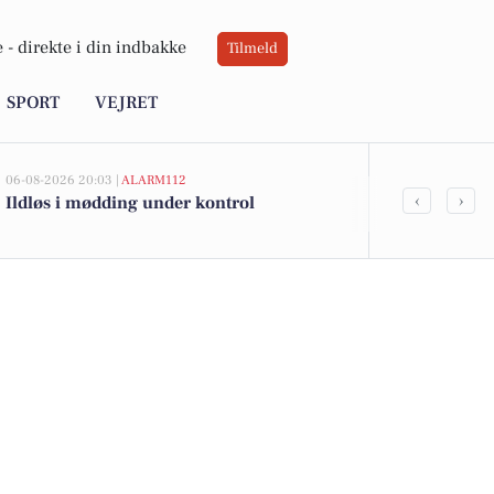
 -
direkte i din indbakke
Tilmeld
SPORT
VEJRET
06-08-2026 20:03 |
ALARM112
06-08-2026 15:04
‹
›
Ildløs i mødding under kontrol
Thisted Komm
bosætte sig 
tilflytterguid