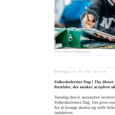
Foto: Thisted Kommune
.
Fredag d. 31. okt. 2025 - kl. 13:16
Folkeskolernes Dag i Thy åbner 
forældre, der ønsker at opleve s
Torsdag den 6. november inviterer 
Folkeskolernes Dag. Det giver ny
for at besøge skolen og stifte be
indskrives.