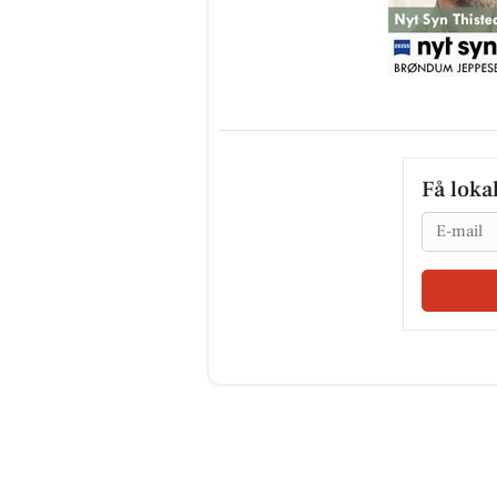
Få loka
Email