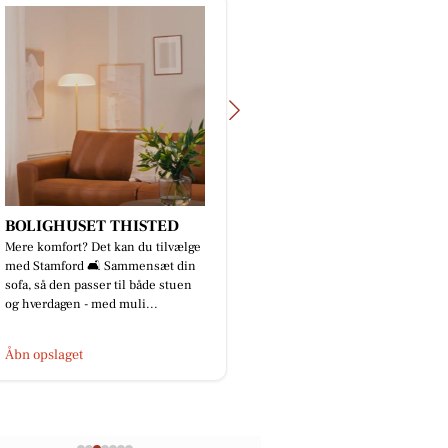
BOLIGHUSET THISTED
MTH Biler
Mere komfort? Det kan du tilvælge
Sikke en stribe af send
med Stamford 🛋️ Sammensæt din
en fredag🤩🚙👌🏼 7 ny
sofa, så den passer til både stuen
bZ4X er afleveret til Mo
og hverdagen - med muli...
tak for tilliden endnu..
Åbn opslaget
Åbn opslaget