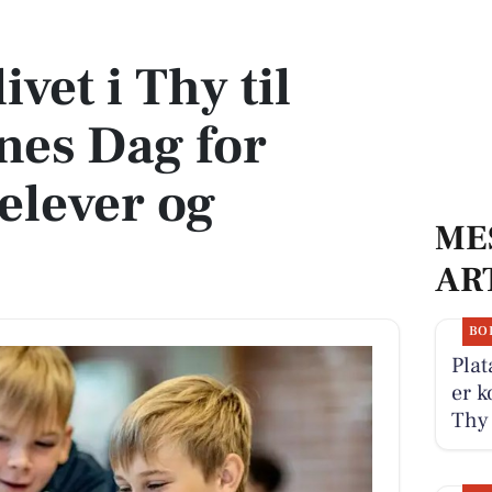
nes Dag for kommende elever og forældre
ivet i Thy til
nes Dag for
lever og
ME
AR
BO
Plat
er k
Thy 