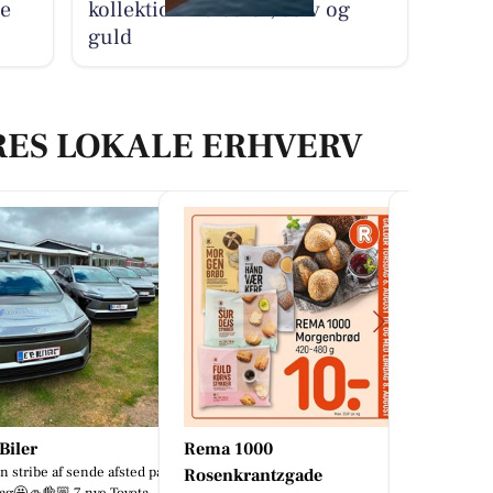
de
kollektion i bicolor, sølv og
guld
RES LOKALE ERHVERV
iler
Rema 1000
Nyt Syn 
n stribe af sende afsted på
Tidløst design
Rosenkrantzgade
ag🤩🚙👌🏼 7 nye Toyota
bicolor, søl