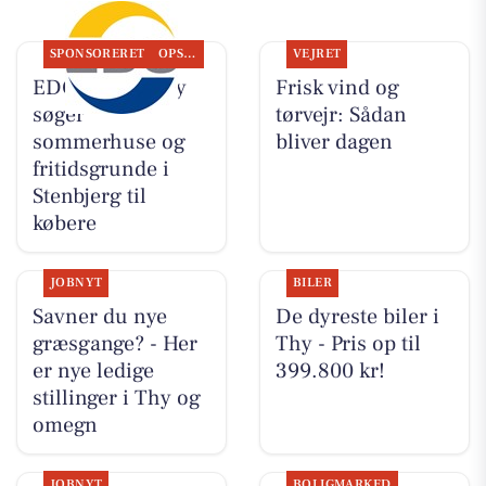
SPONSORERET
OPSLAGSTAVLEN
VEJRET
EDC Hurup Thy
Frisk vind og
søger
tørvejr: Sådan
sommerhuse og
bliver dagen
fritidsgrunde i
Stenbjerg til
købere
JOBNYT
BILER
Savner du nye
De dyreste biler i
græsgange? - Her
Thy - Pris op til
er nye ledige
399.800 kr!
stillinger i Thy og
omegn
JOBNYT
BOLIGMARKED