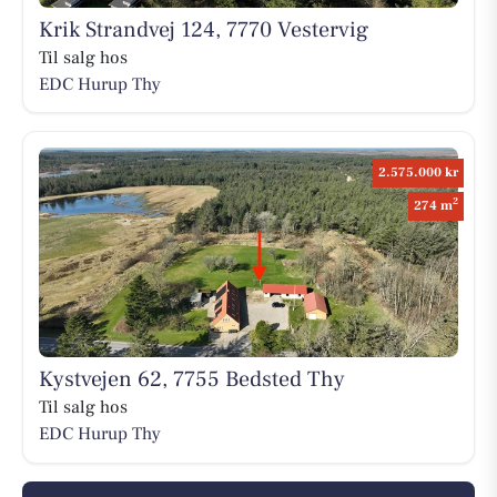
Krik Strandvej 124, 7770 Vestervig
Til salg hos
EDC Hurup Thy
2.575.000 kr
2
274 m
Kystvejen 62, 7755 Bedsted Thy
Til salg hos
EDC Hurup Thy