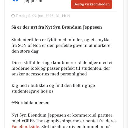
Jeppesen
Besøg virksomheden
Tirsdag d. 09. jun. 2026 - kl. 14:14
Så er der nyt fra Nyt Syn Brøndum Jeppesen
Studentertiden er fyldt med minder, og et smykke
fra SON of Noa er den perfekte gave til at markere
den store dag
Disse stilfulde ringe kombinerer rå detaljer med et
moderne look og passer perfekt til studenten, der
ønsker accessories med personlighed
Kig ned i butikken og find den helt rigtige
studentergave hos os
@Nordahlandersen
Nyt Syn Brøndum Jeppesen er kommerciel partner
med VORES Thy og oplysningerne er hentet fra deres
Facebookside
. Støt lokalt og giv en tommel op på