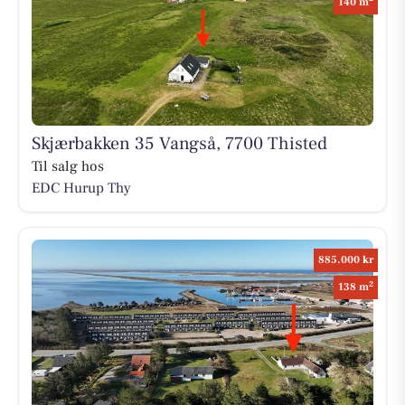
140 m
Skjærbakken 35 Vangså, 7700 Thisted
Til salg hos
EDC Hurup Thy
885.000 kr
2
138 m