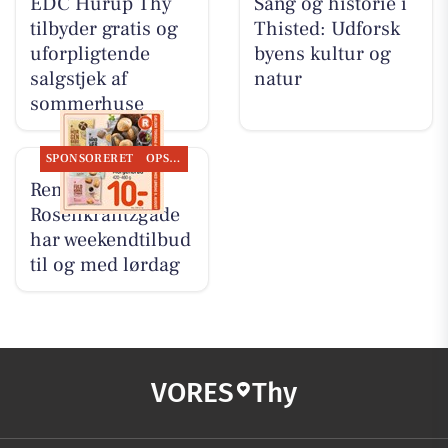
EDC Hurup Thy
Sang og historie i
tilbyder gratis og
Thisted: Udforsk
uforpligtende
byens kultur og
salgstjek af
natur
sommerhuse
SPONSORERET
OPSLAGSTAVLEN
Rema 1000
Rosenkrantzgade
har weekendtilbud
til og med lørdag
VORES
Thy