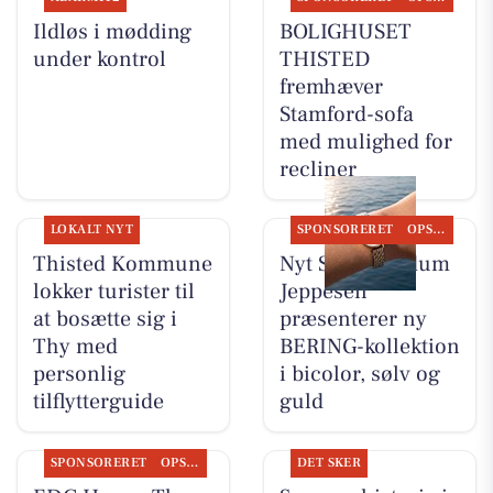
Ildløs i mødding
BOLIGHUSET
under kontrol
THISTED
fremhæver
Stamford-sofa
med mulighed for
recliner
LOKALT NYT
SPONSORERET
OPSLAGSTAVLEN
Thisted Kommune
Nyt Syn Brøndum
lokker turister til
Jeppesen
at bosætte sig i
præsenterer ny
Thy med
BERING-kollektion
personlig
i bicolor, sølv og
tilflytterguide
guld
SPONSORERET
OPSLAGSTAVLEN
DET SKER