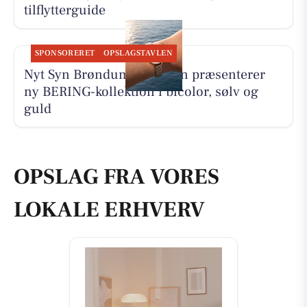
tilflytterguide
SPONSORERET
OPSLAGSTAVLEN
Nyt Syn Brøndum Jeppesen præsenterer
ny BERING-kollektion i bicolor, sølv og
guld
OPSLAG FRA VORES
LOKALE ERHVERV