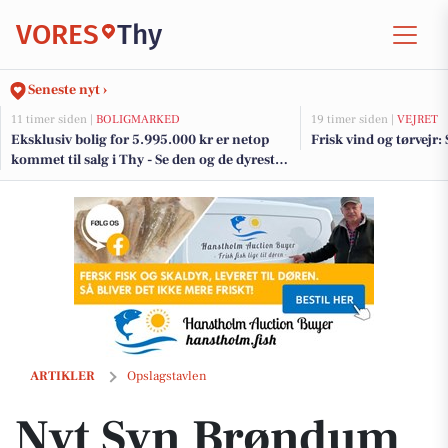
VORES
Thy
Seneste nyt ›
11 timer siden |
BOLIGMARKED
19 timer siden |
VEJRET
Eksklusiv bolig for 5.995.000 kr er netop
Frisk vind og tørvejr:
kommet til salg i Thy - Se den og de dyreste
boliger her
Nyt Syn Brøndum Jeppesen opfordrer til at finde studentergaven fra 
ARTIKLER
Opslagstavlen
Nyt Syn Brøndum