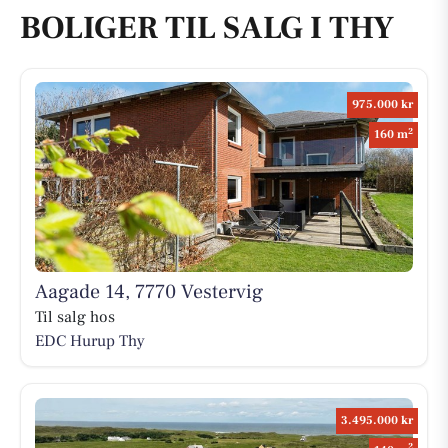
BOLIGER TIL SALG I THY
975.000 kr
2
160 m
Aagade 14, 7770 Vestervig
Til salg hos
EDC Hurup Thy
3.495.000 kr
2