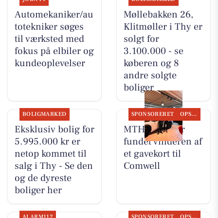
Automekaniker/au
Møllebakken 26,
totekniker søges
Klitmøller i Thy er
til værksted med
solgt for
fokus på elbiler og
3.100.000 - se
kundeoplevelser
køberen og 8
andre solgte
boliger
BOLIGMARKED
SPONSORERET
OPSLAGSTAVLEN
Eksklusiv bolig for
MTH Biler har
5.995.000 kr er
fundet vinderen af
netop kommet til
et gavekort til
salg i Thy - Se den
Comwell
og de dyreste
boliger her
ALARM112
SPONSORERET
OPSLAGSTAVLEN