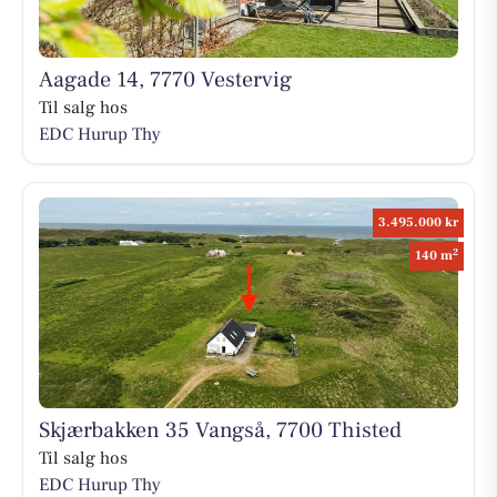
Aagade 14, 7770 Vestervig
Til salg hos
EDC Hurup Thy
3.495.000 kr
2
140 m
Skjærbakken 35 Vangså, 7700 Thisted
Til salg hos
EDC Hurup Thy