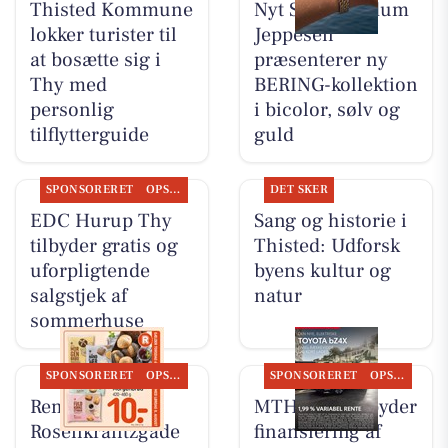
Thisted Kommune
Nyt Syn Brøndum
lokker turister til
Jeppesen
at bosætte sig i
præsenterer ny
Thy med
BERING-kollektion
personlig
i bicolor, sølv og
tilflytterguide
guld
SPONSORERET
OPSLAGSTAVLEN
DET SKER
EDC Hurup Thy
Sang og historie i
tilbyder gratis og
Thisted: Udforsk
uforpligtende
byens kultur og
salgstjek af
natur
sommerhuse
SPONSORERET
OPSLAGSTAVLEN
SPONSORERET
OPSLAGSTAVLEN
Rema 1000
MTH Biler tilbyder
Rosenkrantzgade
finansiering af