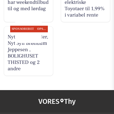
har weekendtilbud
elektriske
til og med lørdag
Toyotaer til 1,99%
i variabel rente
SPONSORERET
OPSLAGSTAVLEN
Nyt fra MTH Biler,
Nyt Syn Brøndum
Jeppesen ,
BOLIGHUSET
THISTED og 2
andre
VORES
Thy