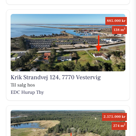
885.000 kr
2
138 m
Krik Strandvej 124, 7770 Vestervig
Til salg hos
EDC Hurup Thy
2.575.000 kr
2
274 m