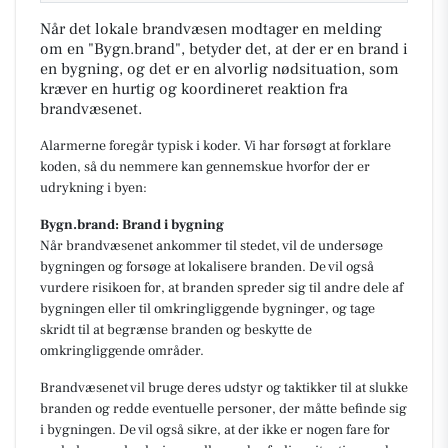
Når det lokale brandvæsen modtager en melding
om en "Bygn.brand", betyder det, at der er en brand i
en bygning, og det er en alvorlig nødsituation, som
kræver en hurtig og koordineret reaktion fra
brandvæsenet.
Alarmerne foregår typisk i koder. Vi har forsøgt at forklare
koden, så du nemmere kan gennemskue hvorfor der er
udrykning i byen:
Bygn.brand: Brand i bygning
Når brandvæsenet ankommer til stedet, vil de undersøge
bygningen og forsøge at lokalisere branden. De vil også
vurdere risikoen for, at branden spreder sig til andre dele af
bygningen eller til omkringliggende bygninger, og tage
skridt til at begrænse branden og beskytte de
omkringliggende områder.
Brandvæsenet vil bruge deres udstyr og taktikker til at slukke
branden og redde eventuelle personer, der måtte befinde sig
i bygningen. De vil også sikre, at der ikke er nogen fare for