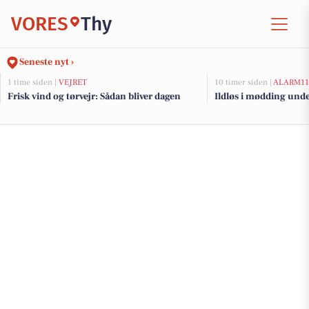
VORES
Thy
Seneste nyt ›
1 time siden |
VEJRET
10 timer siden |
ALARM11
Frisk vind og tørvejr: Sådan bliver dagen
Ildløs i mødding und