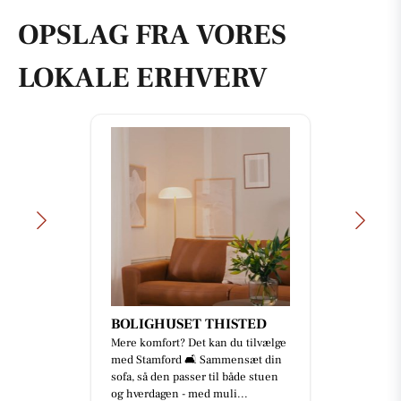
OPSLAG FRA VORES
LOKALE ERHVERV
BOLIGHUSET THISTED
Mere komfort? Det kan du tilvælge
med Stamford 🛋️ Sammensæt din
sofa, så den passer til både stuen
og hverdagen - med muli...