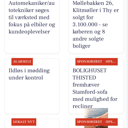
Automekaniker/au
Møllebakken 26,
totekniker søges
Klitmøller i Thy er
til værksted med
solgt for
fokus på elbiler og
3.100.000 - se
kundeoplevelser
køberen og 8
andre solgte
boliger
ALARM112
SPONSORERET
OPSLAGSTAVLEN
Ildløs i mødding
BOLIGHUSET
under kontrol
THISTED
fremhæver
Stamford-sofa
med mulighed for
recliner
LOKALT NYT
SPONSORERET
OPSLAGSTAVLEN