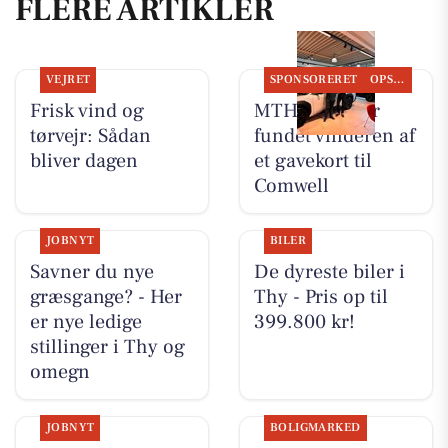
FLERE ARTIKLER
VEJRET
SPONSORERET
OPSLAGSTAVLEN
Frisk vind og
MTH Biler har
tørvejr: Sådan
fundet vinderen af
bliver dagen
et gavekort til
Comwell
JOBNYT
BILER
Savner du nye
De dyreste biler i
græsgange? - Her
Thy - Pris op til
er nye ledige
399.800 kr!
stillinger i Thy og
omegn
JOBNYT
BOLIGMARKED