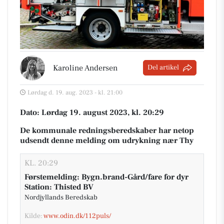
Karoline Andersen
Del artikel
Lørdag d. 19. aug. 2023 - kl. 21:00
Dato: Lørdag 19. august 2023, kl. 20:29
De kommunale redningsberedskaber har netop
udsendt denne melding om udrykning nær Thy
KL. 20:29
Førstemelding: Bygn.brand-Gård/fare for dyr
Station: Thisted BV
Nordjyllands Beredskab
Kilde:
www.odin.dk/112puls/