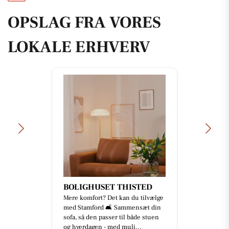
OPSLAG FRA VORES
LOKALE ERHVERV
BOLIGHUSET THISTED
Mere komfort? Det kan du tilvælge
med Stamford 🛋️ Sammensæt din
sofa, så den passer til både stuen
og hverdagen - med muli...