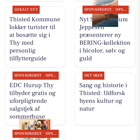
LOKALT NYT
SPONSORERET
OPSLAGSTAVLEN
Thisted Kommune
Nyt Syn Brøndum
lokker turister til
Jeppesen
at bosætte sig i
præsenterer ny
Thy med
BERING-kollektion
personlig
i bicolor, sølv og
tilflytterguide
guld
SPONSORERET
OPSLAGSTAVLEN
DET SKER
EDC Hurup Thy
Sang og historie i
tilbyder gratis og
Thisted: Udforsk
uforpligtende
byens kultur og
salgstjek af
natur
sommerhuse
SPONSORERET
OPSLAGSTAVLEN