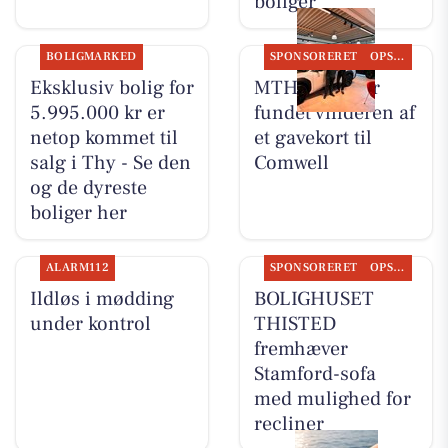
boliger
BOLIGMARKED
SPONSORERET
OPSLAGSTAVLEN
Eksklusiv bolig for
MTH Biler har
5.995.000 kr er
fundet vinderen af
netop kommet til
et gavekort til
salg i Thy - Se den
Comwell
og de dyreste
boliger her
ALARM112
SPONSORERET
OPSLAGSTAVLEN
Ildløs i mødding
BOLIGHUSET
under kontrol
THISTED
fremhæver
Stamford-sofa
med mulighed for
recliner