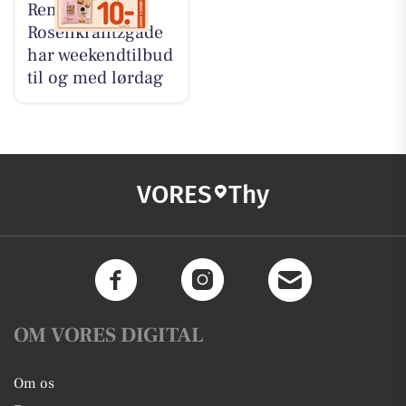
Rema 1000
Rosenkrantzgade
har weekendtilbud
til og med lørdag
VORES
Thy
OM VORES DIGITAL
Om os