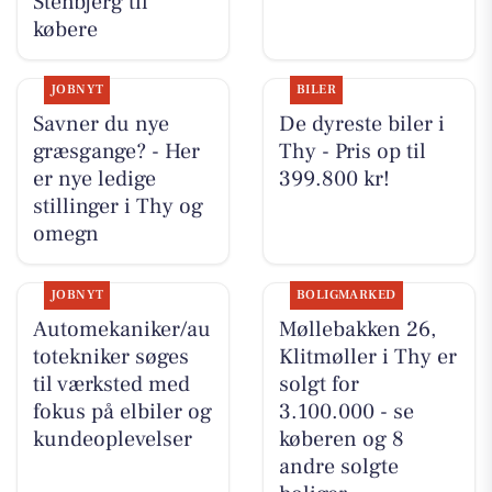
Stenbjerg til
købere
JOBNYT
BILER
Savner du nye
De dyreste biler i
græsgange? - Her
Thy - Pris op til
er nye ledige
399.800 kr!
stillinger i Thy og
omegn
JOBNYT
BOLIGMARKED
Automekaniker/au
Møllebakken 26,
totekniker søges
Klitmøller i Thy er
til værksted med
solgt for
fokus på elbiler og
3.100.000 - se
kundeoplevelser
køberen og 8
andre solgte