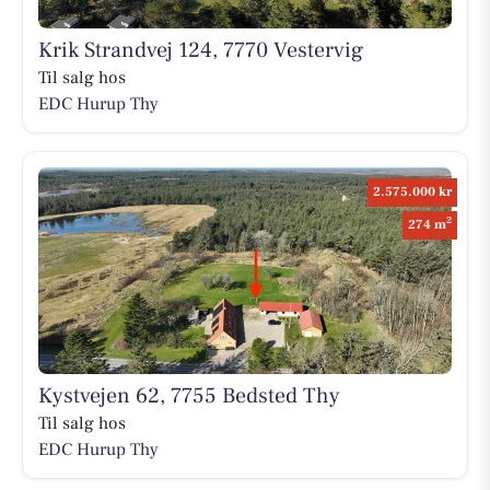
Krik Strandvej 124, 7770 Vestervig
Til salg hos
EDC Hurup Thy
2.575.000 kr
2
274 m
Kystvejen 62, 7755 Bedsted Thy
Til salg hos
EDC Hurup Thy