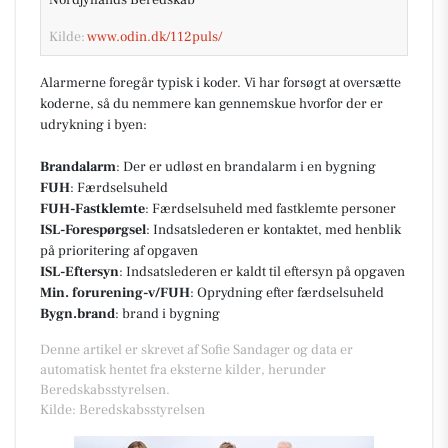
Kilde:
www.odin.dk/112puls/
Alarmerne foregår typisk i koder. Vi har forsøgt at oversætte
koderne, så du nemmere kan gennemskue hvorfor der er
udrykning i byen:
Brandalarm
: Der er udløst en brandalarm i en bygning
FUH
: Færdselsuheld
FUH-Fastklemte
: Færdselsuheld med fastklemte personer
ISL-Forespørgsel
: Indsatslederen er kontaktet, med henblik
på prioritering af opgaven
ISL-Eftersyn
: Indsatslederen er kaldt til eftersyn på opgaven
Min. forurening-v/FUH
: Oprydning efter færdselsuheld
Bygn.brand
: brand i bygning
Denne artikel er skrevet af Sofie Sandager og data er
automatisk hentet fra eksterne kilder, herunder
Beredskabsstyrelsen.
Kilde: Beredskabsstyrelsen