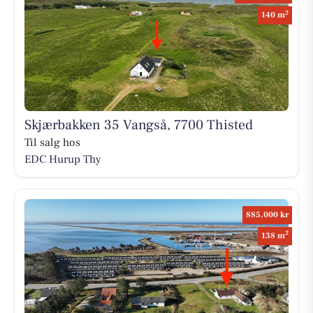
2
140 m
Skjærbakken 35 Vangså, 7700 Thisted
Til salg hos
EDC Hurup Thy
885.000 kr
2
138 m