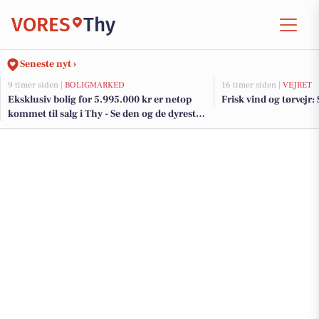
VORES
Thy
Seneste nyt ›
9 timer siden |
BOLIGMARKED
16 timer siden |
VEJRET
Eksklusiv bolig for 5.995.000 kr er netop
Frisk vind og tørvejr:
kommet til salg i Thy - Se den og de dyreste
boliger her