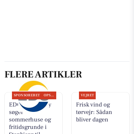
FLERE ARTIKLER
SPONSORERET
OPSLAGSTAVLEN
VEJRET
EDC Hurup Thy
Frisk vind og
søger
tørvejr: Sådan
sommerhuse og
bliver dagen
fritidsgrunde i