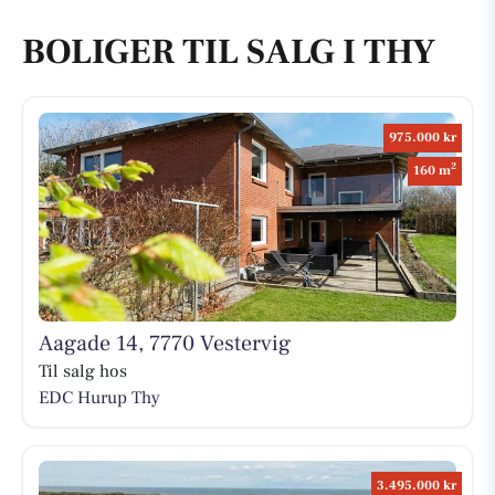
BOLIGER TIL SALG I THY
975.000 kr
2
160 m
Aagade 14, 7770 Vestervig
Til salg hos
EDC Hurup Thy
3.495.000 kr