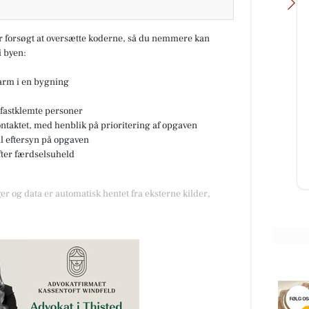
ar forsøgt at oversætte koderne, så du nemmere kan
 byen:
Vesløs Kro
larm i en bygning
Denne uge 32 holder vi åbent
torsdag med stegt flæsk 🥳 Næste
fastklemte personer
der
weekend er der lukket grundet
ontaktet, med henblik på prioritering af opgaven
nd i
byfesten her i Vesløs, og vi får...
til eftersyn på opgaven
fter færdselsuheld
Åbn opslaget
er og data er automatisk hentet fra eksterne kilder,