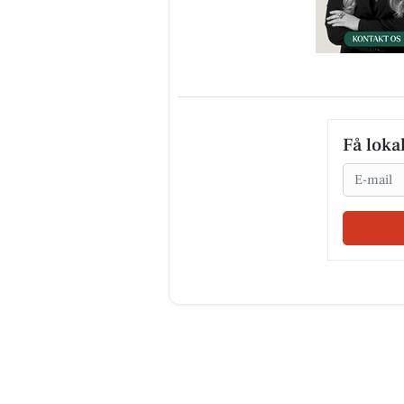
Få loka
Email