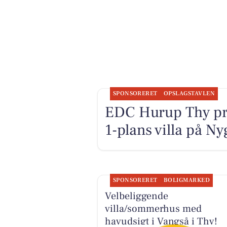
SPONSORERET
OPSLAGSTAVLEN
EDC Hurup Thy præ
1-plans villa på N
SPONSORERET
BOLIGMARKED
Velbeliggende
villa/sommerhus med
havudsigt i Vangså i Thy!