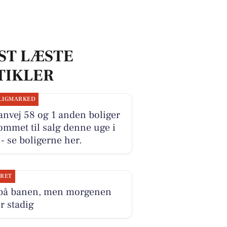
ST LÆSTE
TIKLER
LIGMARKED
anvej 58 og 1 anden boliger
ommet til salg denne uge i
- se boligerne her.
JRET
 på banen, men morgenen
r stadig