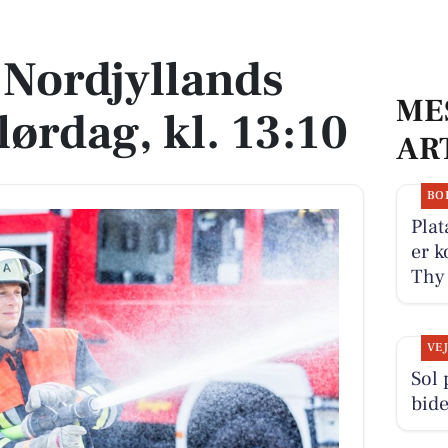
dag, kl. 13:10
 Nordjyllands
ME
ørdag, kl. 13:10
AR
BO
Plat
er k
Thy 
VE
Sol
bide