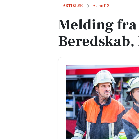
Melding fra Nordjyllands Beredskab, lør
ARTIKLER
Alarm112
Melding fra
Beredskab, l