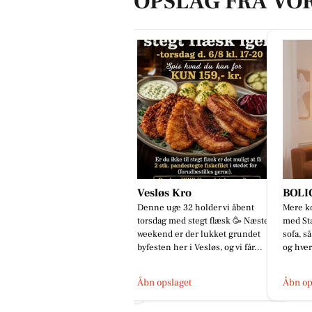
OPSLAG FRA VO
esløs Kro
BOLIGHUSET THISTED
MTH B
nne uge 32 holder vi åbent
Mere komfort? Det kan du tilvælge
Sikke e
rsdag med stegt flæsk 🥳 Næste
med Stamford 🛋️ Sammensæt din
en fred
ekend er der lukket grundet
sofa, så den passer til både stuen
bZ4X er
festen her i Vesløs, og vi får...
og hverdagen - med muli...
tak for
bn opslaget
Åbn opslaget
Åbn op