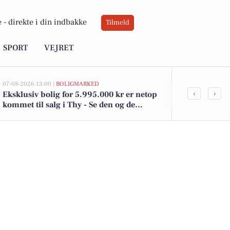
 -
direkte i din indbakke
Tilmeld
SPORT
VEJRET
07-08-2026 13:00 |
BOLIGMARKED
06-08-2026 20:0
‹
›
Eksklusiv bolig for 5.995.000 kr er netop
Ildløs i mød
kommet til salg i Thy - Se den og de
dyreste boliger her