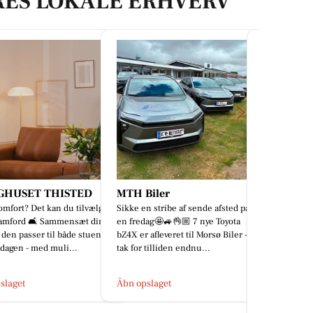
RES LOKALE ERHVERV
iler
Rema 1000
Nyt Syn 
n stribe af sende afsted på
Tidløst design
Rosenkrantzgade
ag🤩🚙👌🏼 7 nye Toyota
bicolor, søl
Weekendtilbud til dig i REMA
 afleveret til Morsø Biler -
kollektion f
1000! ☀️🛒 - REMA 1000
 tilliden endnu...
krystaldetalj
morgenbrød kun 10 kr.! - Koldskål
kun 12 kr. - Nordthy mini müslibar
kun...
slaget
Åbn opslage
Åbn opslaget