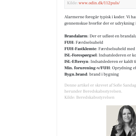
Kilde:
www.odin.dk/112puls/
Alarmerne foregår typisk i koder. Vi h
gennemskue hvorfor der er udrykning i
EDC Hurup Thy
Brandalarm
: Der er udløst en branda
FUH
: Færdselsuheld
Vi søger sommerhuse og
fritidsgrunde i Agger!👀 Vores
FUH-Fastklemte
: Færdselsuheld med 
kartotek er fyldt med købere, 
ISL-Forespørgsel
: Indsatslederen er k
leder efter et sommerhus/gru
ISL-Eftersyn
: Indsatslederen er kaldt 
Agg...
Min. forurening-v/FUH
: Oprydning e
Bygn.brand
: brand i bygning
Åbn opslaget
Denne artikel er skrevet af Sofie Sandag
herunder Beredskabsstyrelsen.
Kilde: Beredskabsstyrelsen