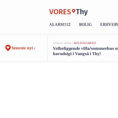
VORES
Thy
ALARM112
BOLIG
ERHVER
4 timer siden |
BOLIGMARKED
Seneste nyt ›
Velbeliggende villa/sommerhus 
havudsigt i Vangså i Thy!