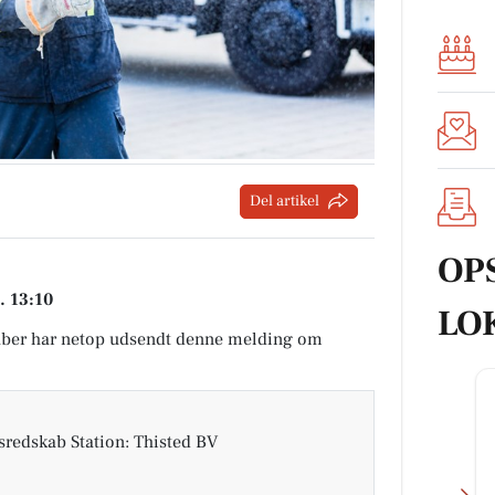
Del artikel
OP
. 13:10
LO
ber har netop udsendt denne melding om
redskab Station: Thisted BV