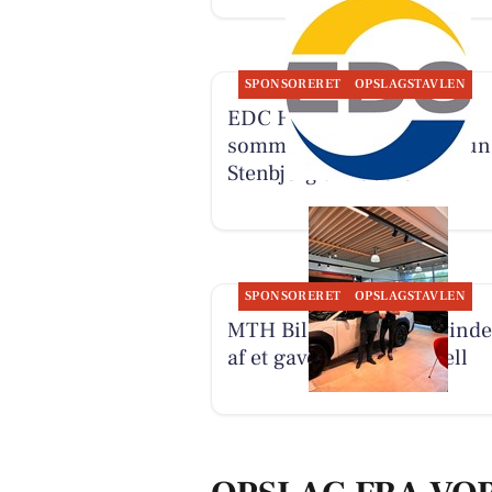
SPONSORERET
OPSLAGSTAVLEN
EDC Hurup Thy søger
sommerhuse og fritidsgrun
Stenbjerg til købere
SPONSORERET
OPSLAGSTAVLEN
MTH Biler har fundet vind
af et gavekort til Comwell