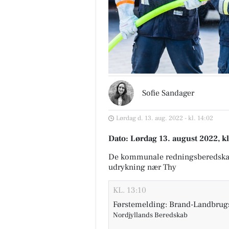
Sofie Sandager
Lørdag d. 13. aug. 2022 - kl. 14:02
Dato: Lørdag 13. august 2022, kl
De kommunale redningsberedska
udrykning nær Thy
KL. 13:10
Førstemelding: Brand-Landbrugs
Nordjyllands Beredskab