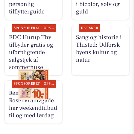
personlig
i bicolor, sølv og
tilflytterguide
guld
SPONSORERET
OPSLAGSTAVLEN
DET SKER
EDC Hurup Thy
Sang og historie i
tilbyder gratis og
Thisted: Udforsk
uforpligtende
byens kultur og
salgstjek af
natur
sommerhuse
SPONSORERET
OPSLAGSTAVLEN
Rema 1000
Rosenkrantzgade
har weekendtilbud
til og med lørdag