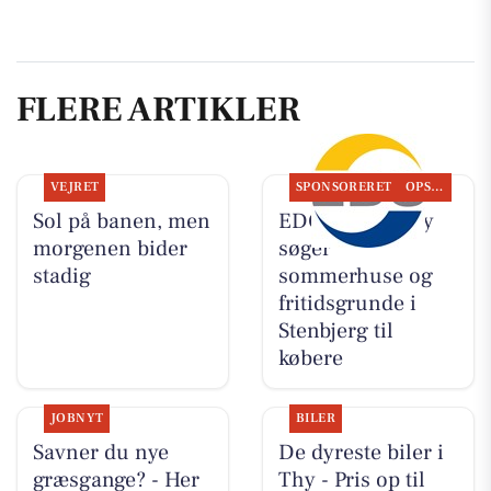
FLERE ARTIKLER
VEJRET
SPONSORERET
OPSLAGSTAVLEN
Sol på banen, men
EDC Hurup Thy
morgenen bider
søger
stadig
sommerhuse og
fritidsgrunde i
Stenbjerg til
købere
JOBNYT
BILER
Savner du nye
De dyreste biler i
græsgange? - Her
Thy - Pris op til