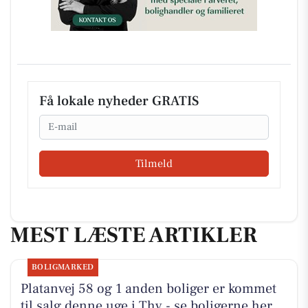
Få lokale nyheder GRATIS
Email
Tilmeld
MEST LÆSTE ARTIKLER
BOLIGMARKED
Platanvej 58 og 1 anden boliger er kommet
til salg denne uge i Thy - se boligerne her.