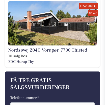
2.245.000 kr
2
85 m
Nordsøvej 204C Vorupør, 7700 Thisted
Til salg hos
EDC Hurup Thy
FÅ TRE GRATIS
SALGSVURDERINGER
Telefonnummer *