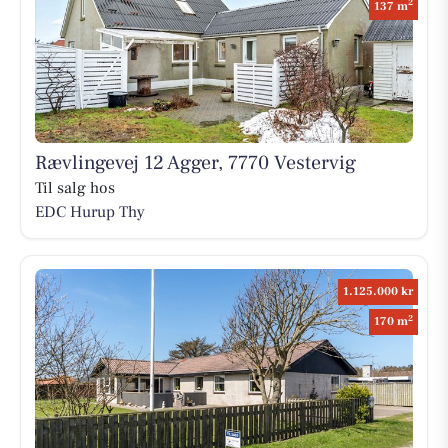
2
137 m
Rævlingevej 12 Agger, 7770 Vestervig
Til salg hos
EDC Hurup Thy
1.125.000 kr
2
170 m