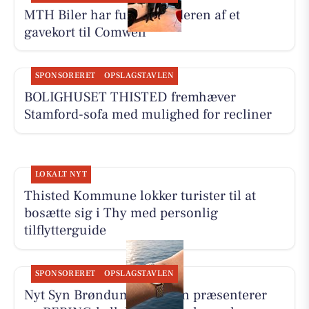
MTH Biler har fundet vinderen af et
gavekort til Comwell
SPONSORERET
OPSLAGSTAVLEN
BOLIGHUSET THISTED fremhæver
Stamford-sofa med mulighed for recliner
LOKALT NYT
Thisted Kommune lokker turister til at
bosætte sig i Thy med personlig
tilflytterguide
SPONSORERET
OPSLAGSTAVLEN
Nyt Syn Brøndum Jeppesen præsenterer