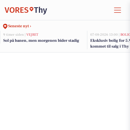
VORES
Thy
Seneste nyt ›
9 timer siden |
VEJRET
07-08-2026 13:00 |
BOLI
Sol på banen, men morgenen bider stadig
Eksklusiv bolig for 5
kommet til salg i Thy 
boliger her