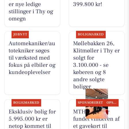
er nye ledige
399.800 kr!
stillinger i Thy og
omegn
JOBNYT
BOLIGMARKED
Automekaniker/au
Møllebakken 26,
totekniker søges
Klitmøller i Thy er
til værksted med
solgt for
fokus på elbiler og
3.100.000 - se
kundeoplevelser
køberen og 8
andre solgte
boliger
BOLIGMARKED
SPONSORERET
OPSLAGSTAVLEN
Eksklusiv bolig for
MTH Biler har
5.995.000 kr er
fundet vinderen af
netop kommet til
et gavekort til