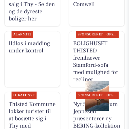
salg i Thy - Se den
Comwell
og de dyreste
boliger her
ALARM112
SPONSORERET
OPSLAGSTAVLEN
Ildløs i mødding
BOLIGHUSET
under kontrol
THISTED
fremhæver
Stamford-sofa
med mulighed for
recliner
LOKALT NYT
SPONSORERET
OPSLAGSTAVLEN
Thisted Kommune
Nyt Syn Brøndum
lokker turister til
Jeppesen
at bosætte sig i
præsenterer ny
Thy med
BERING-kollektion