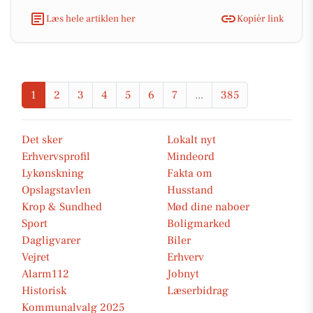
Læs hele artiklen her
Kopiér link
1
2
3
4
5
6
7
...
385
Det sker
Lokalt nyt
Erhvervsprofil
Mindeord
Lykønskning
Fakta om
Opslagstavlen
Husstand
Krop & Sundhed
Mød dine naboer
Sport
Boligmarked
Dagligvarer
Biler
Vejret
Erhverv
Alarm112
Jobnyt
Historisk
Læserbidrag
Kommunalvalg 2025