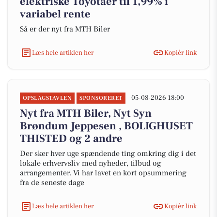
elektriske Toyotaer til 1,99% i
variabel rente
Så er der nyt fra MTH Biler
Læs hele artiklen her
Kopiér link
05-08-2026 18:00
OPSLAGSTAVLEN
SPONSORERET
Nyt fra MTH Biler, Nyt Syn
Brøndum Jeppesen , BOLIGHUSET
THISTED og 2 andre
Der sker hver uge spændende ting omkring dig i det
lokale erhvervsliv med nyheder, tilbud og
arrangementer. Vi har lavet en kort opsummering
fra de seneste dage
Læs hele artiklen her
Kopiér link